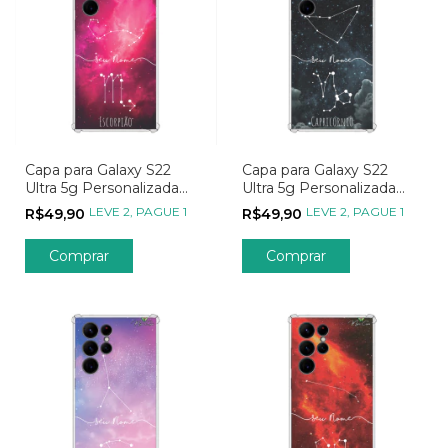
Capa para Galaxy S22
Capa para Galaxy S22
Ultra 5g Personalizada
Ultra 5g Personalizada
Signos Constelação de
Signos Constelação de
LEVE 2, PAGUE 1
LEVE 2, PAGUE 1
R$49,90
R$49,90
Escorpião
Capricórnio