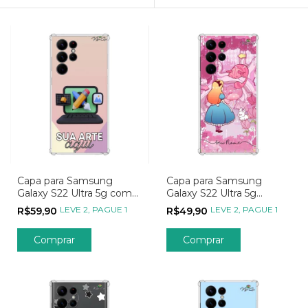
Capa para Samsung
Capa para Samsung
Galaxy S22 Ultra 5g com
Galaxy S22 Ultra 5g
Foto, Sua Arte, Seu Jeito,
Personalizada Wish para
LEVE 2, PAGUE 1
LEVE 2, PAGUE 1
R$59,90
R$49,90
Sua Estampa
Onde Quer Ir
Comprar