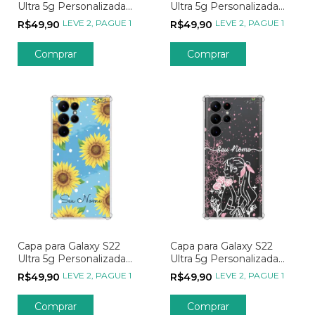
Ultra 5g Personalizada
Ultra 5g Personalizada
Signos Constelação de
Minimalistas Nome
LEVE 2, PAGUE 1
LEVE 2, PAGUE 1
R$49,90
R$49,90
Aquário
Lateral com Corações
Capa para Galaxy S22
Capa para Galaxy S22
Ultra 5g Personalizada
Ultra 5g Personalizada
Flores Girassóis
Flores Menina Flor
LEVE 2, PAGUE 1
LEVE 2, PAGUE 1
R$49,90
R$49,90