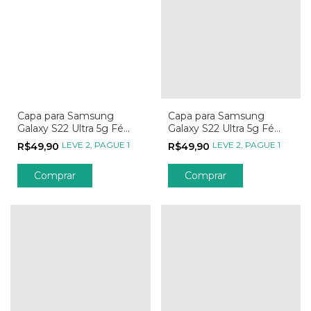
Capa para Samsung
Capa para Samsung
Galaxy S22 Ultra 5g Fé
Galaxy S22 Ultra 5g Fé
Sagrado e Imaculado
Leão da Tribo de Davi
LEVE 2, PAGUE 1
LEVE 2, PAGUE 1
R$49,90
R$49,90
Coração
Comprar
Comprar