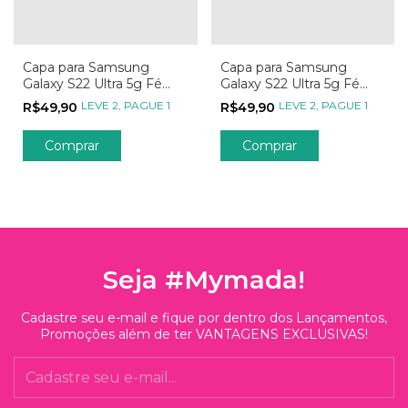
Capa para Samsung
Capa para Samsung
Galaxy S22 Ultra 5g Fé
Galaxy S22 Ultra 5g Fé
Estrela Guia
Bênçãos das Estrelas
LEVE 2, PAGUE 1
LEVE 2, PAGUE 1
R$49,90
R$49,90
Comprar
Comprar
Seja #Mymada!
Cadastre seu e-mail e fique por dentro dos Lançamentos,
Promoções além de ter VANTAGENS EXCLUSIVAS!