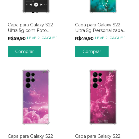
Capa para Galaxy S22
Capa para Galaxy S22
Ultra 5g com Foto
Ultra 5g Personalizada
Momentos Spotify
Signos Constelação de
LEVE 2, PAGUE 1
LEVE 2, PAGUE 1
R$59,90
R$49,90
Virgem
Capa para Galaxy S22
Capa para Galaxy S22