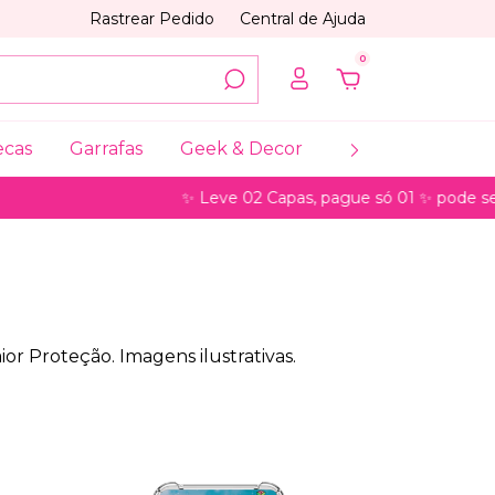
Rastrear Pedido
Central de Ajuda
0
ecas
Garrafas
Geek & Decor
Coleções
My
✨ Leve 02 Capas, pague só 01 ✨ pode ser para modelos 
or Proteção. Imagens ilustrativas.