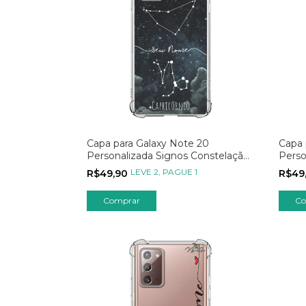
Capa para Galaxy Note 20
Capa 
Personalizada Signos Constelação
Perso
de Capricórnio
de Câ
LEVE 2, PAGUE 1
R$49,90
R$49