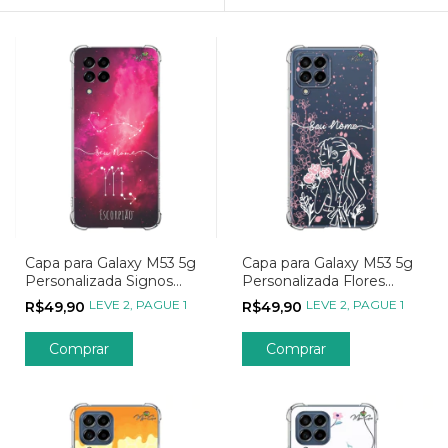
Capa para Galaxy M53 5g
Capa para Galaxy M53 5g
Personalizada Signos
Personalizada Flores
Constelação de Escorpião
Menina Flor
LEVE 2, PAGUE 1
LEVE 2, PAGUE 1
R$49,90
R$49,90