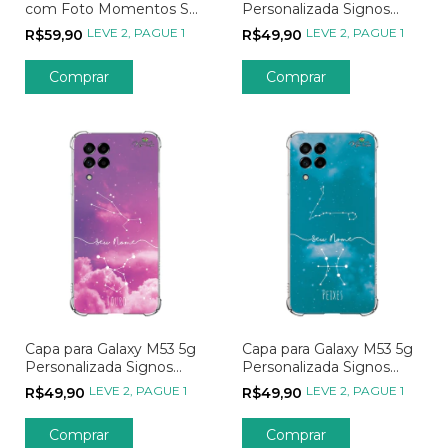
com Foto Momentos Sua
Personalizada Signos
Foto
Constelação de Virgem
LEVE 2, PAGUE 1
LEVE 2, PAGUE 1
R$59,90
R$49,90
Capa para Galaxy M53 5g
Capa para Galaxy M53 5g
Personalizada Signos
Personalizada Signos
Constelação de Touro
Constelação de Peixes
LEVE 2, PAGUE 1
LEVE 2, PAGUE 1
R$49,90
R$49,90