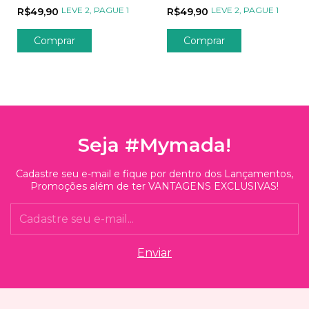
Paz no Universo
Amigos Cósmicos
LEVE 2, PAGUE 1
LEVE 2, PAGUE 1
R$49,90
R$49,90
Seja #Mymada!
Cadastre seu e-mail e fique por dentro dos Lançamentos,
Promoções além de ter VANTAGENS EXCLUSIVAS!