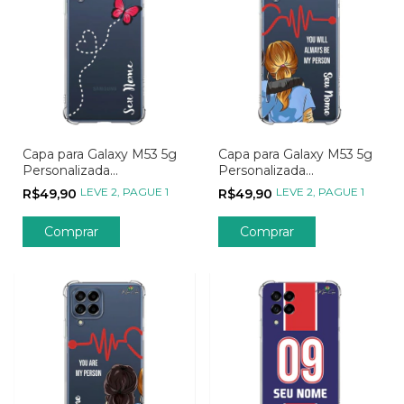
Capa para Galaxy M53 5g
Capa para Galaxy M53 5g
Personalizada
Personalizada
Minimalistas Rota
Metadinhas My Person -
LEVE 2, PAGUE 1
LEVE 2, PAGUE 1
R$49,90
R$49,90
Borboleta
Parte 02