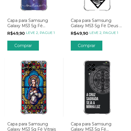
Capa para Samsung
Capa para Samsung
Galaxy M53 5g Fé
Galaxy M53 5g Fé Deus é
Bênçãos das Estrelas
Maior
LEVE 2, PAGUE 1
LEVE 2, PAGUE 1
R$49,90
R$49,90
Comprar
Comprar
Capa para Samsung
Capa para Samsung
Galaxy M53 5g Fé Vitrais
Galaxy M53 5g Fé