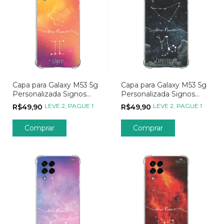
Capa para Galaxy M53 5g
Capa para Galaxy M53 5g
Personalizada Signos
Personalizada Signos
Constelação de Gêmeos
Constelação de
LEVE 2, PAGUE 1
LEVE 2, PAGUE 1
R$49,90
R$49,90
Capricórnio