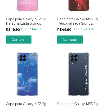
Capa para Galaxy M53 5g
Capa para Galaxy M53 5g
Personalizada Signos
Personalizada Signos
Constelação de Câncer
Constelação de Áries
LEVE 2, PAGUE 1
LEVE 2, PAGUE 1
R$49,90
R$49,90
Capa para Galaxy M53 5g
Capa para Galaxy M53 5g