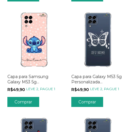
Capa para Samsung
Capa para Galaxy M53 5g
Galaxy M53 5g
Personalizada
Personalizada Wish
Minimalistas Butterfly
LEVE 2, PAGUE 1
LEVE 2, PAGUE 1
R$49,90
R$49,90
Anjinho das Estrelas
Comprar