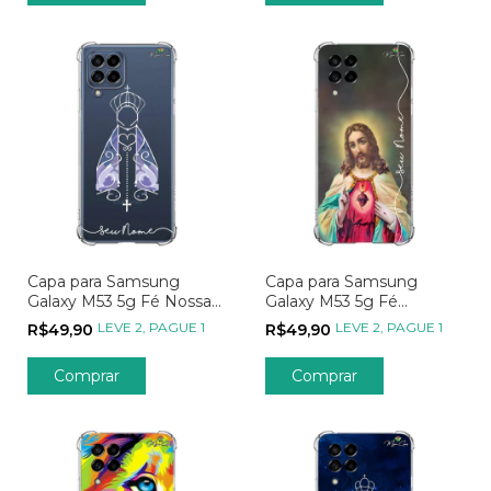
Capa para Samsung
Capa para Samsung
Galaxy M53 5g Fé Nossa
Galaxy M53 5g Fé
Senhora Transparente
Sagrado e Imaculado
LEVE 2, PAGUE 1
LEVE 2, PAGUE 1
R$49,90
R$49,90
Coração
Comprar
Comprar