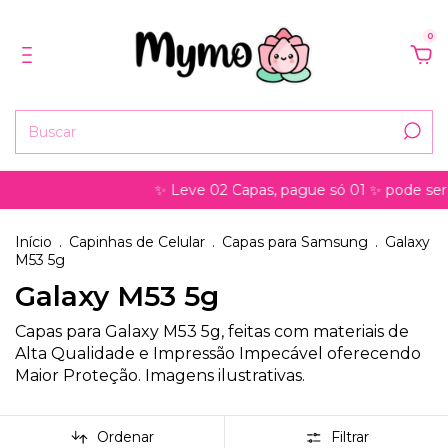
0
✨ Leve 02 Capas, pague só 01 ✨ pode ser para mod
Início
.
Capinhas de Celular
.
Capas para Samsung
.
Galaxy
M53 5g
Galaxy M53 5g
Capas para Galaxy M53 5g, feitas com materiais de
Alta Qualidade e Impressão Impecável oferecendo
Maior Proteção. Imagens ilustrativas.
Ordenar
Filtrar