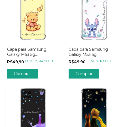
Capa para Samsung
Capa para Samsung
Galaxy M53 5g
Galaxy M53 5g
Personalizada Wish Amor
Personalizada Wish
LEVE 2, PAGUE 1
LEVE 2, PAGUE 1
R$49,90
R$49,90
de Mel
Flores Tropicais
Comprar
Comprar