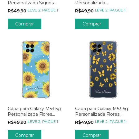
Personalizada Signos
Personalizada
Constelação de Aquário
Minimalistas Nome
LEVE 2, PAGUE 1
LEVE 2, PAGUE 1
R$49,90
R$49,90
Lateral com Corações
Capa para Galaxy M53 5g
Capa para Galaxy M53 5g
Personalizada Flores
Personalizada Flores
Girassóis
Girassóis e Borboletas
LEVE 2, PAGUE 1
LEVE 2, PAGUE 1
R$49,90
R$49,90