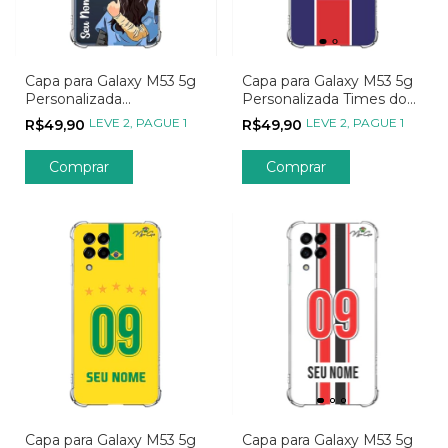
Capa para Galaxy M53 5g
Capa para Galaxy M53 5g
Personalizada
Personalizada Times do
Metadinhas My Person -
Coração Internacionais
LEVE 2, PAGUE 1
LEVE 2, PAGUE 1
R$49,90
R$49,90
Parte 01
Capa para Galaxy M53 5g
Capa para Galaxy M53 5g