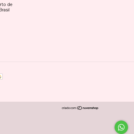
erto de
rasil