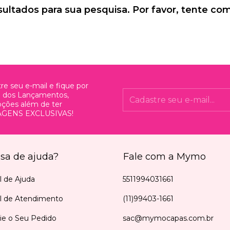
ltados para sua pesquisa. Por favor, tente com 
re seu e-mail e fique por
o dos Lançamentos,
ções além de ter
GENS EXCLUSIVAS!
isa de ajuda?
Fale com a Mymo
l de Ajuda
5511994031661
al de Atendimento
(11)99403-1661
ie o Seu Pedido
sac@mymocapas.com.br