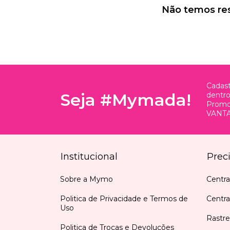
Não temos resu
Cadast
Seja #Mymada!
dentr
Promo
VANTA
Institucional
Prec
Sobre a Mymo
Centra
Politica de Privacidade e Termos de
Centr
Uso
Rastre
Politica de Trocas e Devoluções