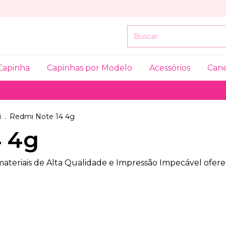
Capinha
Capinhas por Modelo
Acessórios
Can
i
.
Redmi Note 14 4g
4 4g
 materiais de Alta Qualidade e Impressão Impecável ofe