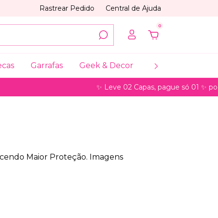
Rastrear Pedido
Central de Ajuda
0
ecas
Garrafas
Geek & Decor
Coleções
My
✨ Leve 02 Capas, pague só 01 ✨ pode 
recendo Maior Proteção. Imagens