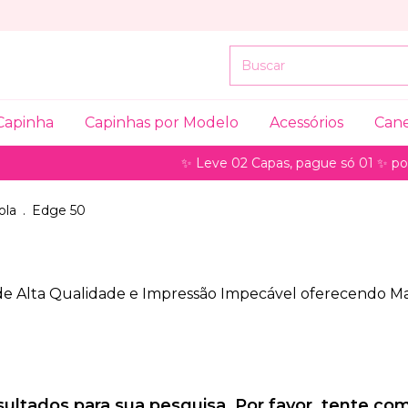
Capinha
Capinhas por Modelo
Acessórios
Can
✨ Leve 02 Capas, pague só 01 ✨ pode
ola
.
Edge 50
 de Alta Qualidade e Impressão Impecável oferecendo Mai
ltados para sua pesquisa. Por favor, tente com 