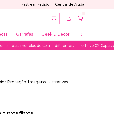
Rastrear Pedido
Central de Ajuda
0
ecas
Garrafas
Geek & Decor
Coleções
My
 ser para modelos de celular diferentes.
✨ Leve 02 Capas, pa
or Proteção. Imagens ilustrativas.
outros filtros.