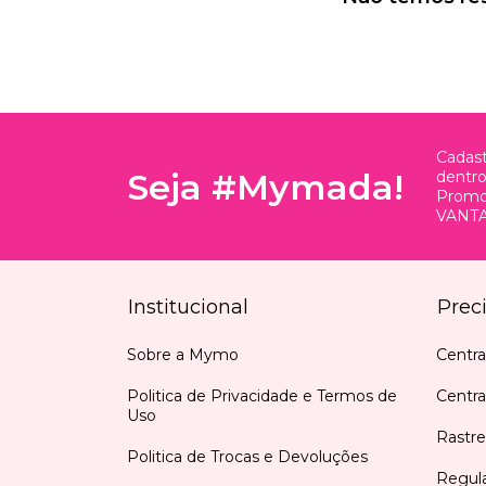
Cadast
Seja #Mymada!
dentr
Promo
VANTA
Institucional
Prec
Sobre a Mymo
Centra
Politica de Privacidade e Termos de
Centr
Uso
Rastre
Politica de Trocas e Devoluções
Regul