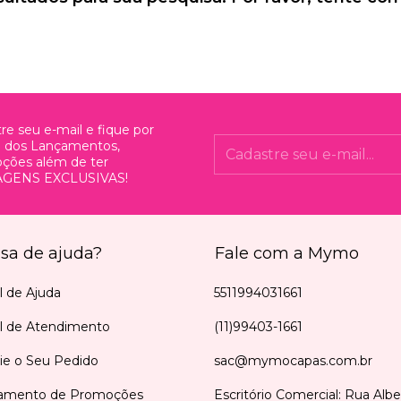
re seu e-mail e fique por
o dos Lançamentos,
ções além de ter
GENS EXCLUSIVAS!
isa de ajuda?
Fale com a Mymo
l de Ajuda
5511994031661
al de Atendimento
(11)99403-1661
ie o Seu Pedido
sac@mymocapas.com.br
amento de Promoções
Escritório Comercial: Rua Alb