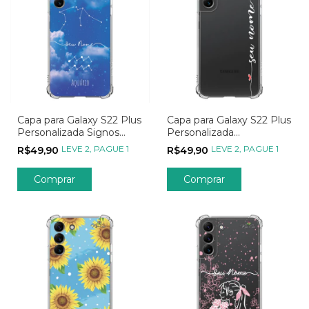
Capa para Galaxy S22 Plus
Capa para Galaxy S22 Plus
Personalizada Signos
Personalizada
Constelação de Aquário
Minimalistas Nome
LEVE 2, PAGUE 1
LEVE 2, PAGUE 1
R$49,90
R$49,90
Lateral com Corações