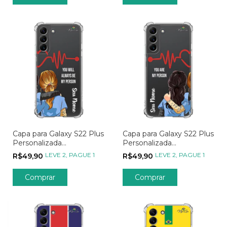
Capa para Galaxy S22 Plus
Capa para Galaxy S22 Plus
Personalizada
Personalizada
Metadinhas My Person -
Metadinhas My Person -
LEVE 2, PAGUE 1
LEVE 2, PAGUE 1
R$49,90
R$49,90
Parte 02
Parte 01