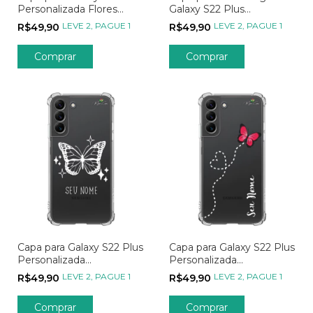
Personalizada Flores
Galaxy S22 Plus
Girassóis e Borboletas
Personalizada Wish
LEVE 2, PAGUE 1
LEVE 2, PAGUE 1
R$49,90
R$49,90
Anjinho das Estrelas
Comprar
Capa para Galaxy S22 Plus
Capa para Galaxy S22 Plus
Personalizada
Personalizada
Minimalistas Butterfly
Minimalistas Rota
LEVE 2, PAGUE 1
LEVE 2, PAGUE 1
R$49,90
R$49,90
Borboleta