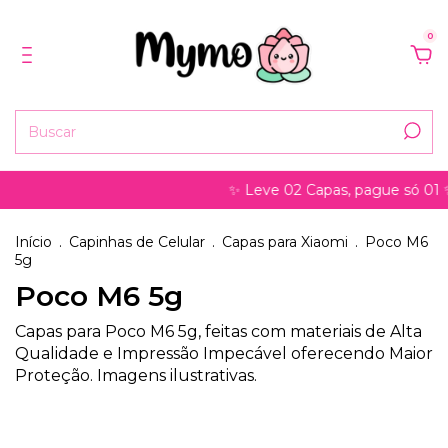
0
✨ Leve 02 Capas, pague só 01 ✨
Início
.
Capinhas de Celular
.
Capas para Xiaomi
.
Poco M6
5g
Poco M6 5g
Capas para Poco M6 5g, feitas com materiais de Alta
Qualidade e Impressão Impecável oferecendo Maior
Proteção. Imagens ilustrativas.