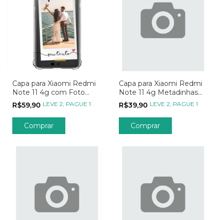
Capa para Xiaomi Redmi
Capa para Xiaomi Redmi
Note 11 4g com Foto
Note 11 4g Metadinhas
Momentos Polaroid
My Person - Parte 02
LEVE 2, PAGUE 1
LEVE 2, PAGUE 1
R$59,90
R$39,90
Comprar
Comprar