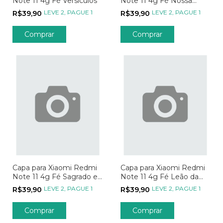
Note 11 4g Fé Versículos
Note 11 4g Fé Nossa
Senhora Transparente
LEVE 2, PAGUE 1
LEVE 2, PAGUE 1
R$39,90
R$39,90
Comprar
Comprar
Capa para Xiaomi Redmi
Capa para Xiaomi Redmi
Note 11 4g Fé Sagrado e
Note 11 4g Fé Leão da
Imaculado Coração
Tribo de Davi
LEVE 2, PAGUE 1
LEVE 2, PAGUE 1
R$39,90
R$39,90
Comprar
Comprar