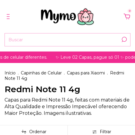
0
celular diferentes.
✨ Leve 02 Capas, pague só 01 ✨ pode ser 
Início
.
Capinhas de Celular
.
Capas para Xiaomi
.
Redmi
Note 11 4g
Redmi Note 11 4g
Capas para Redmi Note 11 4g, feitas com materiais de
Alta Qualidade e Impressão Impecável oferecendo
Maior Proteção. Imagens ilustrativas.
Ordenar
Filtrar