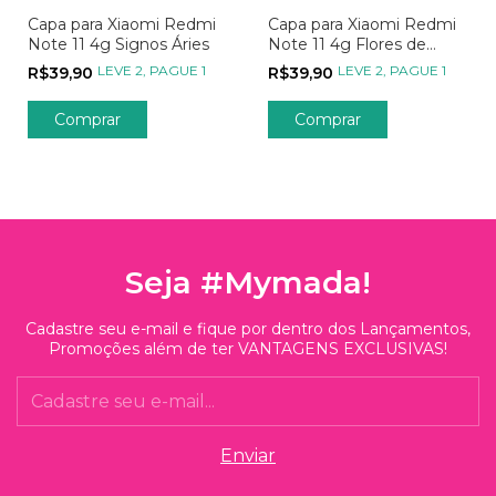
Capa para Xiaomi Redmi
Capa para Xiaomi Redmi
Note 11 4g Signos Áries
Note 11 4g Flores de
Cerejeira com Inicial Rosa
LEVE 2, PAGUE 1
LEVE 2, PAGUE 1
R$39,90
R$39,90
Comprar
Comprar
Seja #Mymada!
Cadastre seu e-mail e fique por dentro dos Lançamentos,
Promoções além de ter VANTAGENS EXCLUSIVAS!