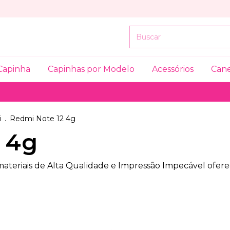
Capinha
Capinhas por Modelo
Acessórios
Can
i
.
Redmi Note 12 4g
 4g
 materiais de Alta Qualidade e Impressão Impecável ofe