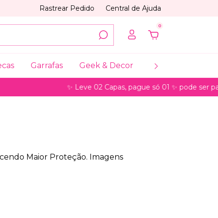
Rastrear Pedido
Central de Ajuda
0
ecas
Garrafas
Geek & Decor
Coleções
My
✨ Leve 02 Capas, pague só 01 ✨ pode ser para model
recendo Maior Proteção. Imagens