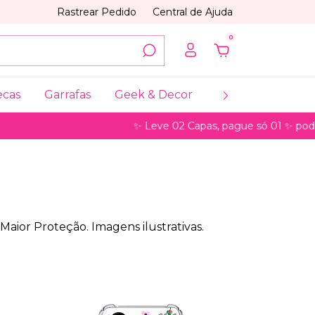
Rastrear Pedido
Central de Ajuda
0
ecas
Garrafas
Geek & Decor
Coleções
My
✨ Leve 02 Capas, pague só 01 ✨ pode ser para m
aior Proteção. Imagens ilustrativas.