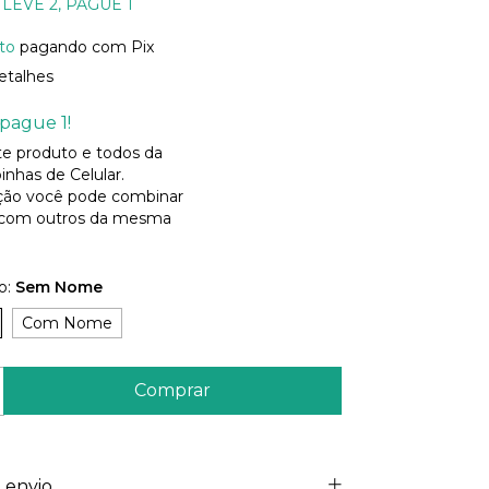
LEVE 2, PAGUE 1
to
pagando com Pix
etalhes
pague 1!
ste produto e todos da
inhas de Celular.
ão você pode combinar
 com outros da mesma
o:
Sem Nome
Com Nome
 envio