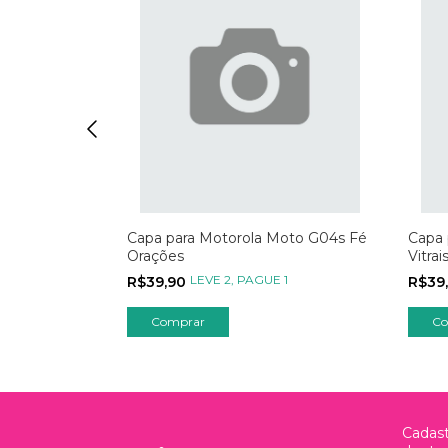
Moto G04s
Capa para Motorola Moto G04s Fé
Capa 
Orações
Vitrai
1
LEVE 2, PAGUE 1
R$39,90
R$39
Comprar
Co
Cadast