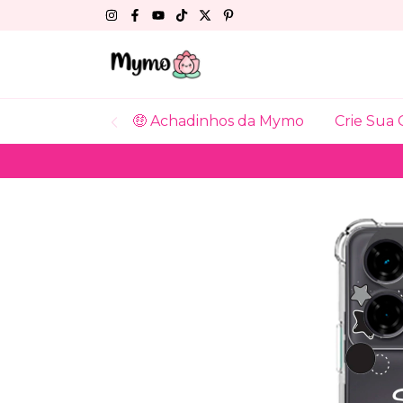
🤑 Achadinhos da Mymo
Crie Sua 