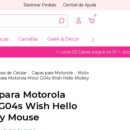
Rastrear Pedido
Central de Ajuda
0
ecas
Garrafas
Geek & Decor
Coleções
My
✨ Leve 02 Capas, pague só 01 ✨ pode ser par
as de Celular
.
Capas para Motorola
.
Moto
para Motorola Moto G04s Wish Hello Mickey
para Motorola
G04s Wish Hello
y Mouse