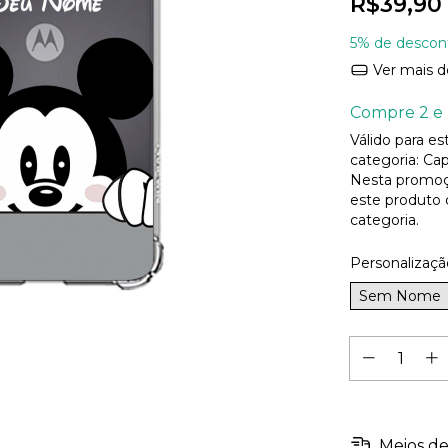
R$39,90
5% de descon
Ver mais d
Compre 2 e 
Válido para e
categoria: Cap
Nesta promoç
este produto
categoria.
Personalizaçã
Sem Nome
Meios de