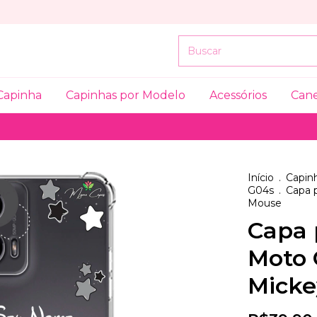
Capinha
Capinhas por Modelo
Acessórios
Can
Início
.
Capinh
G04s
.
Capa 
Mouse
Capa 
Moto 
Micke