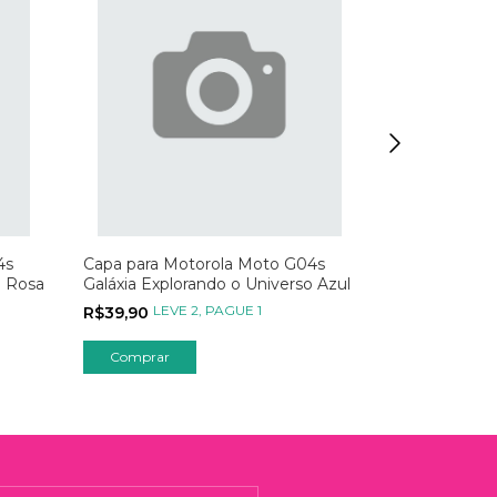
4s
Capa para Motorola Moto G04s
Capa para M
o Rosa
Galáxia Explorando o Universo Azul
Galáxia Acred
Conquiste
LEVE 2, PAGUE 1
LEVE
R$39,90
R$39,90
Comprar
Comprar