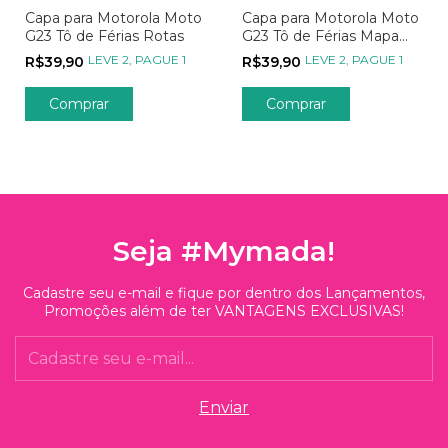
Capa para Motorola Moto
Capa para Motorola Moto
G23 Tô de Férias Rotas
G23 Tô de Férias Mapa
para Aventuras
LEVE 2, PAGUE 1
LEVE 2, PAGUE 1
R$39,90
R$39,90
Comprar
Comprar
Seja #Mymada!
Cadastre seu e-mail e fique por dentro dos Lançamentos,
Promoções além de ter VANTAGENS EXCLUSIVAS!