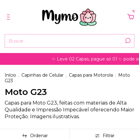
0
✨ Leve 02 Capas, pague só 01 ✨ pode ser pa
Início
.
Capinhas de Celular
.
Capas para Motorola
.
Moto
G23
Moto G23
Capas para Moto G23, feitas com materiais de Alta
Qualidade e Impressão Impecável oferecendo Maior
Proteção. Imagens ilustrativas.
Ordenar
Filtrar