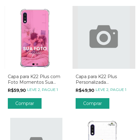
Capa para K22 Plus com
Capa para K22 Plus
Foto Momentos Sua
Personalizada
Foto
Metadinhas My Person -
LEVE 2, PAGUE 1
LEVE 2, PAGUE 1
R$59,90
R$49,90
Parte 02