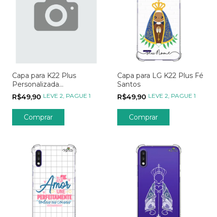
Capa para K22 Plus
Capa para LG K22 Plus Fé
Personalizada
Santos
Metadinhas My Person -
LEVE 2, PAGUE 1
LEVE 2, PAGUE 1
R$49,90
R$49,90
Parte 01
Comprar