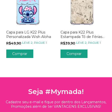
Capa para LG K22 Plus
Capa para K22 Plus
Personalizada Wish Aloha
Estampada Tô de Férias
Aventure-se pelo Mundo
LEVE 2, PAGUE 1
LEVE 2, PAGUE 1
R$49,90
R$39,90
Comprar
Seja #Mymada!
Cadastre seu e-mail e fique por dentro dos Lançamentos,
Promoções além de ter VANTAGENS EXCLUSIVAS!