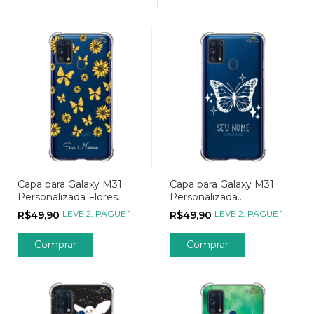
Capa para Galaxy M31
Capa para Galaxy M31
Personalizada Flores
Personalizada
Girassóis e Borboletas
Minimalistas Butterfly
LEVE 2, PAGUE 1
LEVE 2, PAGUE 1
R$49,90
R$49,90