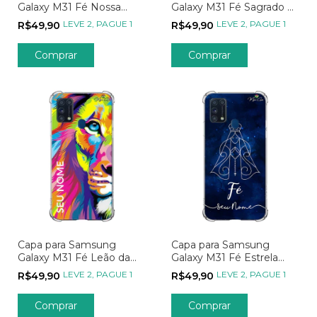
Galaxy M31 Fé Nossa
Galaxy M31 Fé Sagrado e
Senhora Transparente
Imaculado Coração
LEVE 2, PAGUE 1
LEVE 2, PAGUE 1
R$49,90
R$49,90
Comprar
Comprar
Capa para Samsung
Capa para Samsung
Galaxy M31 Fé Leão da
Galaxy M31 Fé Estrela
Tribo de Davi
Guia
LEVE 2, PAGUE 1
LEVE 2, PAGUE 1
R$49,90
R$49,90
Comprar
Comprar