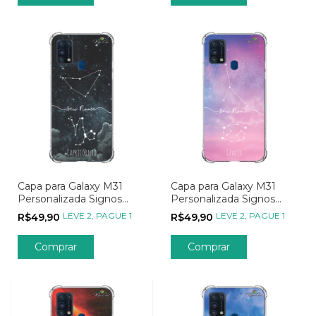
Capa para Galaxy M31
Capa para Galaxy M31
Personalizada Signos
Personalizada Signos
Constelação de
Constelação de Câncer
LEVE 2, PAGUE 1
LEVE 2, PAGUE 1
R$49,90
R$49,90
Capricórnio