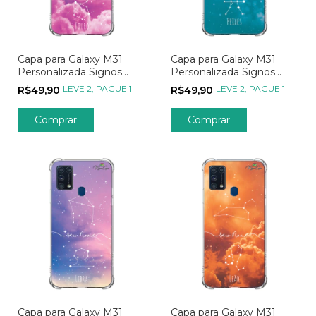
Capa para Galaxy M31
Capa para Galaxy M31
Personalizada Signos
Personalizada Signos
Constelação de Touro
Constelação de Peixes
LEVE 2, PAGUE 1
LEVE 2, PAGUE 1
R$49,90
R$49,90
Capa para Galaxy M31
Capa para Galaxy M31