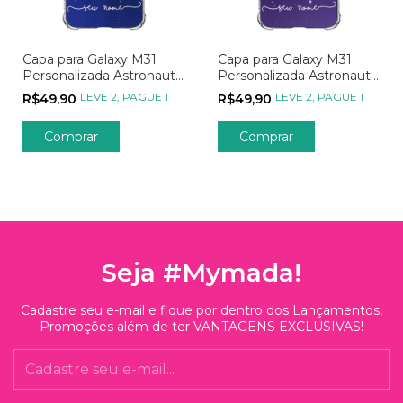
Capa para Galaxy M31
Capa para Galaxy M31
Personalizada Astronauta
Personalizada Astronauta
Pescador de Estrelas
Balões Planetários
LEVE 2, PAGUE 1
LEVE 2, PAGUE 1
R$49,90
R$49,90
Seja #Mymada!
Cadastre seu e-mail e fique por dentro dos Lançamentos,
Promoções além de ter VANTAGENS EXCLUSIVAS!