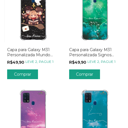
Capa para Galaxy M31
Capa para Galaxy M31
Personalizada Mundo
Personalizada Signos
Mágico Aventuras em
Constelação de Virgem
LEVE 2, PAGUE 1
LEVE 2, PAGUE 1
R$49,90
R$49,90
Trio