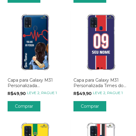
Capa para Galaxy M31
Capa para Galaxy M31
Personalizada
Personalizada Times do
Metadinhas My Person -
Coração Internacionais
LEVE 2, PAGUE 1
LEVE 2, PAGUE 1
R$49,90
R$49,90
Parte 01