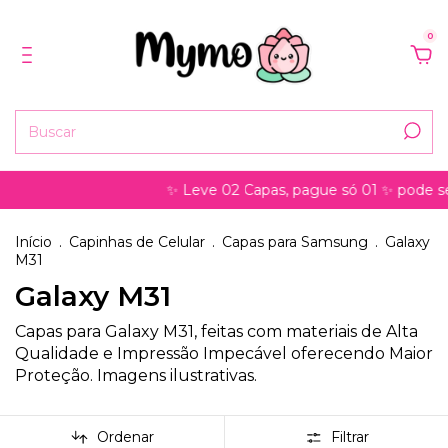
0
✨ Leve 02 Capas, pague só 01 ✨ pode ser para
Início
.
Capinhas de Celular
.
Capas para Samsung
.
Galaxy
M31
Galaxy M31
Capas para Galaxy M31, feitas com materiais de Alta
Qualidade e Impressão Impecável oferecendo Maior
Proteção. Imagens ilustrativas.
Ordenar
Filtrar