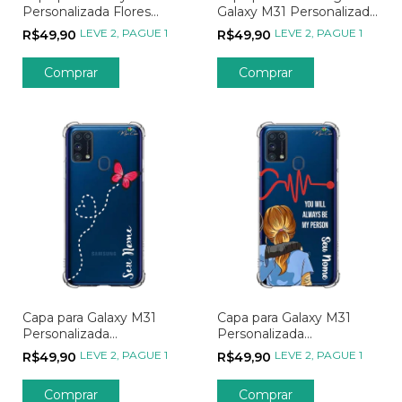
Personalizada Flores
Galaxy M31 Personalizada
Menina Flor
Wish Anjinho das Estrelas
LEVE 2, PAGUE 1
LEVE 2, PAGUE 1
R$49,90
R$49,90
Comprar
Capa para Galaxy M31
Capa para Galaxy M31
Personalizada
Personalizada
Minimalistas Rota
Metadinhas My Person -
LEVE 2, PAGUE 1
LEVE 2, PAGUE 1
R$49,90
R$49,90
Borboleta
Parte 02