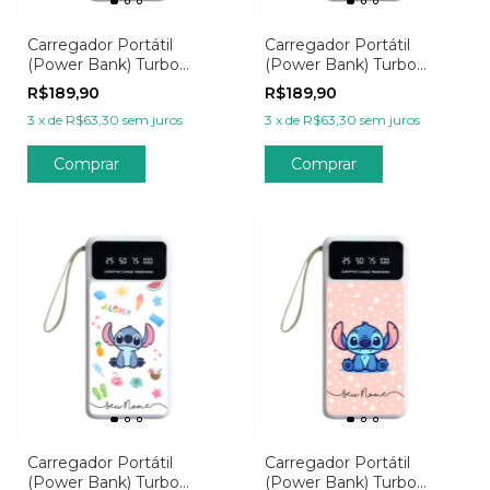
Carregador Portátil
Carregador Portátil
(Power Bank) Turbo
(Power Bank) Turbo
20.000mAh
20.000mAh - Amor de
R$189,90
R$189,90
Personalizado - Wish
Mel
3
x
de
R$63,30
sem juros
3
x
de
R$63,30
sem juros
Mickey Mouse
Comprar
Carregador Portátil
Carregador Portátil
(Power Bank) Turbo
(Power Bank) Turbo