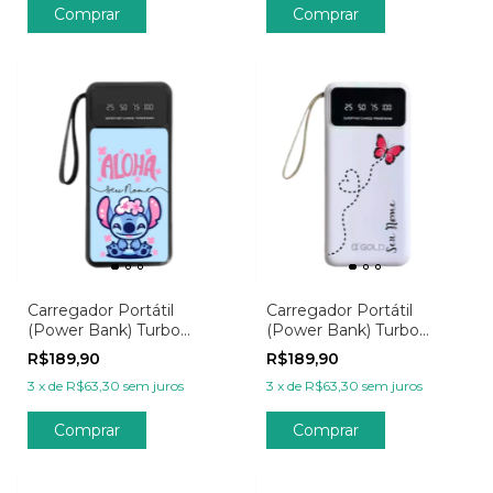
Comprar
Comprar
Carregador Portátil
Carregador Portátil
(Power Bank) Turbo
(Power Bank) Turbo
20.000mAh
20.000mAh
R$189,90
R$189,90
Personalizada - Wish
Personalizado -
3
x
de
R$63,30
sem juros
3
x
de
R$63,30
sem juros
Aloha
Minimalista Rota
Borboleta
Comprar
Comprar