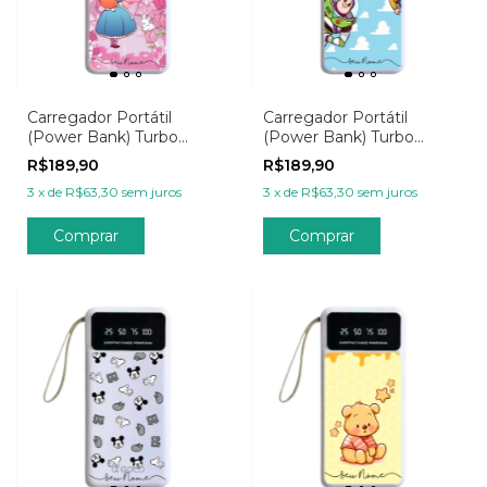
Carregador Portátil
Carregador Portátil
(Power Bank) Turbo
(Power Bank) Turbo
20.000mAh
20.000mAh - Amigo
R$189,90
R$189,90
Personalizado - Wish
Estou Aqui
3
x
de
R$63,30
sem juros
3
x
de
R$63,30
sem juros
Onde Quer Ir