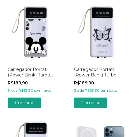
Carregador Portátil
Carregador Portátil
(Power Bank) Turbo
(Power Bank) Turbo
20.000mAh
20.000mAh
R$189,90
R$189,90
Personalizado - Wish
Personalizada -
3
x
de
R$63,30
sem juros
3
x
de
R$63,30
sem juros
Hello Mickey Mouse
Minimalista Butterfly
Comprar
Comprar