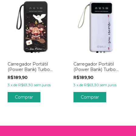
Carregador Portátil
Carregador Portátil
(Power Bank) Turbo
(Power Bank) Turbo
20.000mAh - Aventuras
20.000mAh
R$189,90
R$189,90
em Trio
Personalizada -
3
x
de
R$63,30
sem juros
3
x
de
R$63,30
sem juros
Minimalista Nome Lateral
com Corações
Comprar