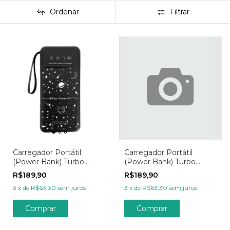
Ordenar
Filtrar
Carregador Portátil
Carregador Portátil
(Power Bank) Turbo
(Power Bank) Turbo
20.000mAh
20.000mAh
R$189,90
R$189,90
Personalizada - Galáxia
Personalizado - Sua Foto,
3
x
de
R$63,30
sem juros
3
x
de
R$63,30
sem juros
Estrelas e Planetas II
Sua Arte, Seu Logo
Comprar
Comprar