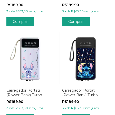
20.000mAh
20.000mAh
R$189,90
R$189,90
Personalizado - Wish
Personalizada - Wish
3
x
de
R$63,30
sem juros
3
x
de
R$63,30
sem juros
Tropical
Anjinho das Estrelas
Comprar
Comprar
Carregador Portátil
Carregador Portátil
(Power Bank) Turbo
(Power Bank) Turbo
20.000mAh
20.000mAh
R$189,90
R$189,90
Personalizada - Wish
Personalizado - Wish
3
x
de
R$63,30
sem juros
3
x
de
R$63,30
sem juros
Flores Tropicais
Noite Estrelada