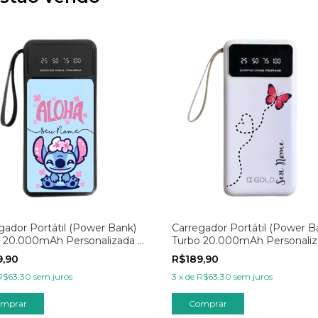
gador Portátil (Power Bank)
Carregador Portátil (Power B
 20.000mAh Personalizada -
Turbo 20.000mAh Personaliz
Aloha
Minimalista Rota Borboleta
9,90
R$189,90
R$63,30
sem juros
3
x
de
R$63,30
sem juros
mprar
Comprar