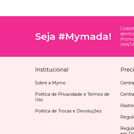
Cadast
Seja #Mymada!
dentr
Promo
VANTA
Institucional
Prec
Sobre a Mymo
Centra
Politica de Privacidade e Termos de
Centr
Uso
Rastre
Politica de Trocas e Devoluções
Regul
Regul
em Do