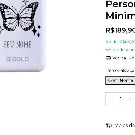
Perso
Minim
R$189,9
3
x de
R$63,3
5% de descon
Ver mais d
Personalizaçã
Com Nome
Meios de