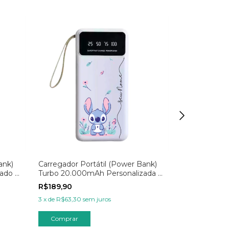
ank)
Carregador Portátil (Power Bank)
Carregador P
ado -
Turbo 20.000mAh Personalizada -
Turbo 20.00
Wish Flores Tropicais
R$189,90
R$189,90
3
x
de
R$63,30
sem juros
3
x
de
R$63,30
Comprar