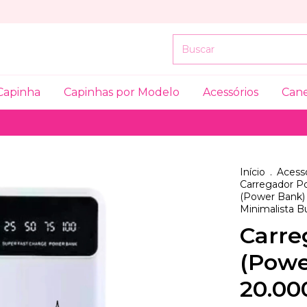
Capinha
Capinhas por Modelo
Acessórios
Can
Início
.
Acessó
Carregador Po
(Power Bank)
Minimalista Bu
Carre
(Powe
20.0