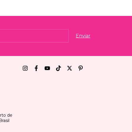
erto de
rasil