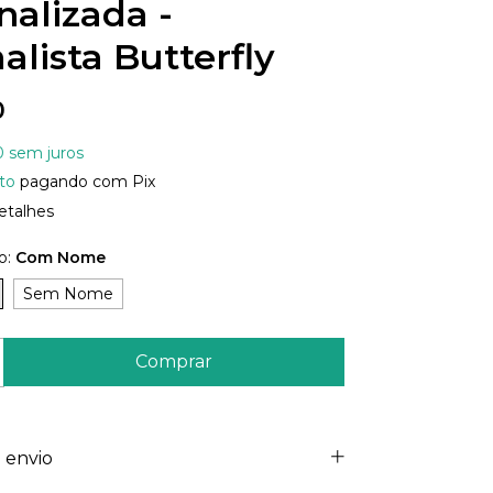
nalizada -
alista Butterfly
0
0
sem juros
to
pagando com Pix
etalhes
o:
Com Nome
Sem Nome
 envio