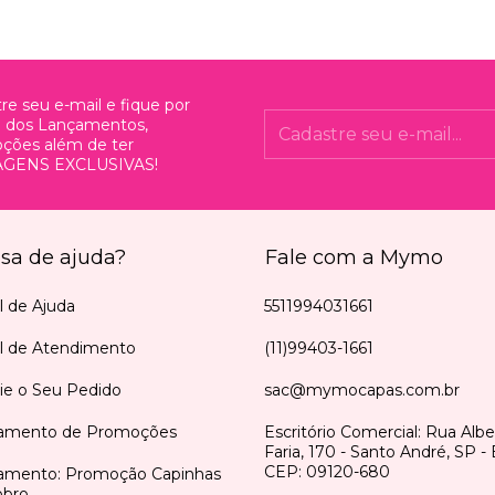
re seu e-mail e fique por
o dos Lançamentos,
ções além de ter
GENS EXCLUSIVAS!
isa de ajuda?
Fale com a Mymo
l de Ajuda
5511994031661
al de Atendimento
(11)99403-1661
ie o Seu Pedido
sac@mymocapas.com.br
amento de Promoções
Escritório Comercial: Rua Alb
Faria, 170 - Santo André, SP - B
CEP: 09120-680
amento: Promoção Capinhas
bro