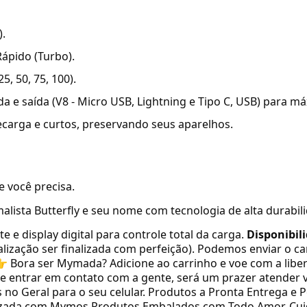
).
ápido (Turbo).
25, 50, 75, 100).
a e saída (V8 - Micro USB, Lightning e Tipo C, USB) para má
carga e curtos, preservando seus aparelhos.
e você precisa.
lista Butterfly e seu nome com tecnologia de alta durabil
e e display digital para controle total da carga.
Disponibil
alização ser finalizada com perfeição). Podemos enviar o c
👉 Bora ser Mymada? Adicione ao carrinho e voe com a libe
e entrar em contato com a gente, será um prazer atender v
 no Geral para o seu celular. Produtos a Pronta Entrega e
alizada com Mymos.Produtos Embalados com Todo Amor, Cui