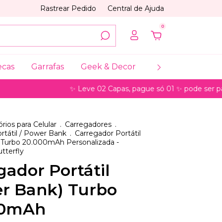
Rastrear Pedido
Central de Ajuda
0
ecas
Garrafas
Geek & Decor
Coleções
My
✨ Leve 02 Capas, pague só 01 ✨ pode ser para mo
rios para Celular
.
Carregadores
.
rtátil / Power Bank
.
Carregador Portátil
 Turbo 20.000mAh Personalizada -
tterfly
gador Portátil
r Bank) Turbo
00mAh