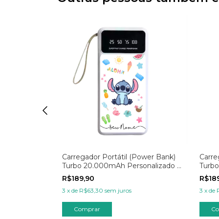
Power Bank)
Carregador Portátil (Power Bank)
Carre
onalizada -
Turbo 20.000mAh Personalizado -
Turbo
elas
Wish Tropical
Wish 
R$189,90
R$18
3
x
de
R$63,30
sem juros
3
x
de
Comprar
Co