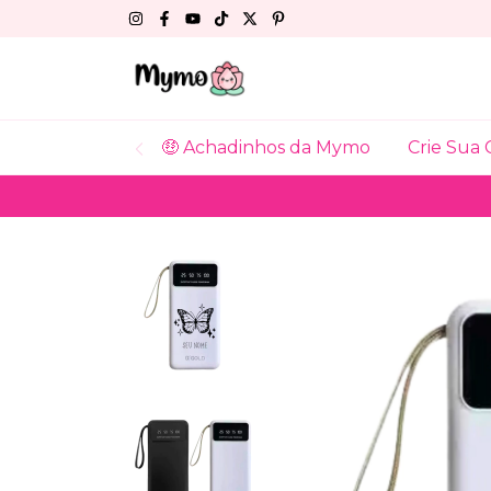
🤑 Achadinhos da Mymo
Crie Sua 