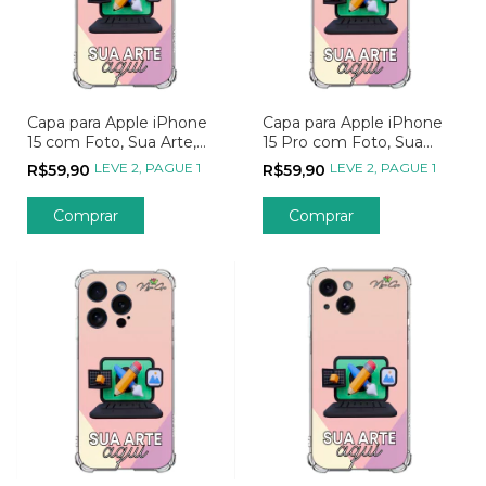
Capa para Apple iPhone
Capa para Apple iPhone
15 com Foto, Sua Arte,
15 Pro com Foto, Sua
Seu Jeito, Sua Estampa
Arte, Seu Jeito, Sua
LEVE 2, PAGUE 1
LEVE 2, PAGUE 1
R$59,90
R$59,90
Estampa
Comprar
Comprar