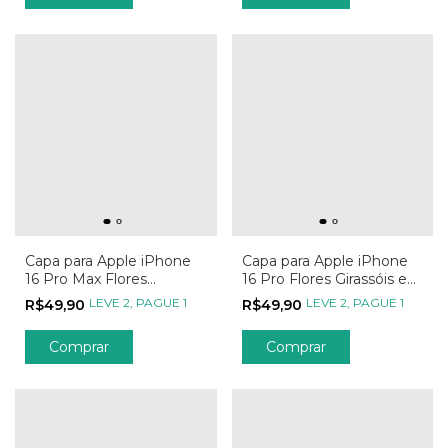
Capa para Apple iPhone
Capa para Apple iPhone
16 Pro Max Flores
16 Pro Flores Girassóis e
Girassóis e Borboletas
Borboletas
LEVE 2, PAGUE 1
LEVE 2, PAGUE 1
R$49,90
R$49,90
Comprar
Comprar