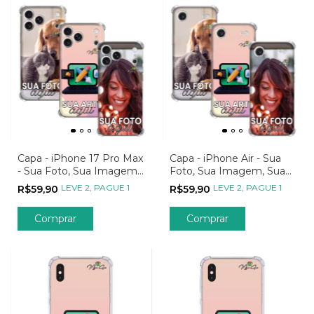
Capa - iPhone 17 Pro Max
Capa - iPhone Air - Sua
- Sua Foto, Sua Imagem,
Foto, Sua Imagem, Sua
Sua Arte
Arte
LEVE 2, PAGUE 1
LEVE 2, PAGUE 1
R$59,90
R$59,90
Comprar
Comprar