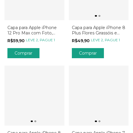
Capa para Apple iPhone
Capa para Apple iPhone 8
12 Pro Max com Foto,
Plus Flores Girassóis e
Sua Arte, Seu Jeito, Sua
Borboletas
LEVE 2, PAGUE 1
LEVE 2, PAGUE 1
R$59,90
R$49,90
Estampa
Comprar
Comprar
Capa para Apple iPhone 8
Capa para Apple iPhone 7