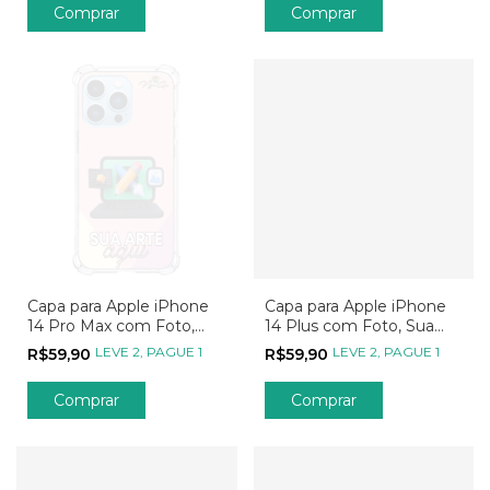
Comprar
Comprar
Capa para Apple iPhone
Capa para Apple iPhone
14 Pro Max com Foto,
14 Plus com Foto, Sua
Sua Arte, Seu Jeito, Sua
Arte, Seu Jeito, Sua
LEVE 2, PAGUE 1
LEVE 2, PAGUE 1
R$59,90
R$59,90
Estampa
Estampa
Comprar
Comprar