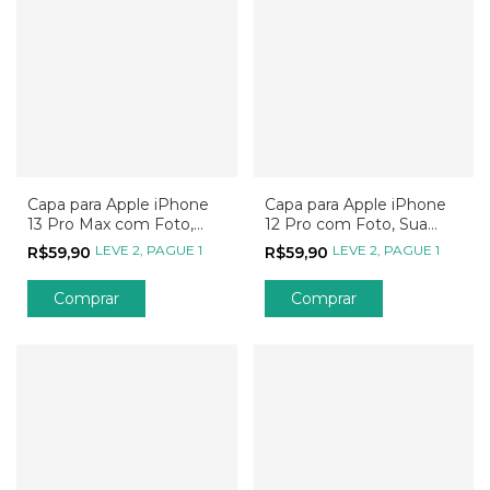
Capa para Apple iPhone
Capa para Apple iPhone
13 Pro Max com Foto,
12 Pro com Foto, Sua
Sua Arte, Seu Jeito, Sua
Arte, Seu Jeito, Sua
LEVE 2, PAGUE 1
LEVE 2, PAGUE 1
R$59,90
R$59,90
Estampa
Estampa
Comprar
Comprar