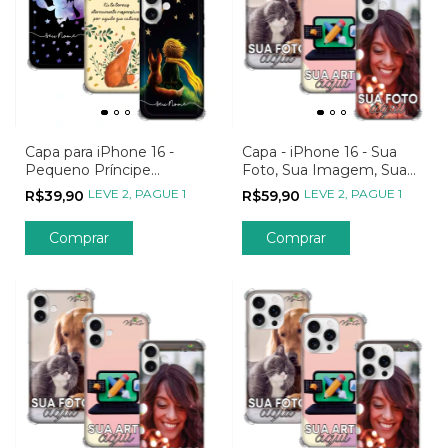
Capa para iPhone 16 -
Capa - iPhone 16 - Sua
Pequeno Príncipe
Foto, Sua Imagem, Sua
Personalizada
Arte
LEVE 2, PAGUE 1
LEVE 2, PAGUE 1
R$39,90
R$59,90
Comprar
Comprar