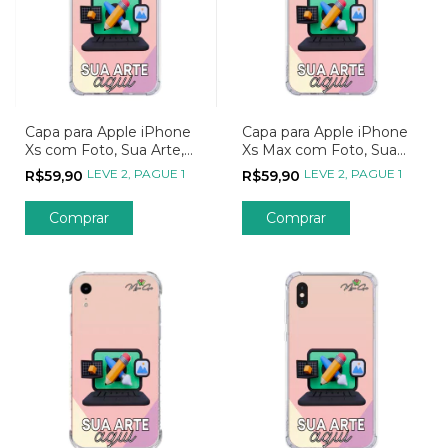
Capa para Apple iPhone
Capa para Apple iPhone
Xs com Foto, Sua Arte,
Xs Max com Foto, Sua
Seu Jeito, Sua Estampa
Arte, Seu Jeito, Sua
LEVE 2, PAGUE 1
LEVE 2, PAGUE 1
R$59,90
R$59,90
Estampa
Comprar
Comprar