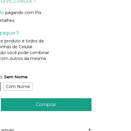
LEVE 2, PAGUE 1
to
pagando com Pix
etalhes
pague 1!
ste produto e todos da
inhas de Celular.
ão você pode combinar
 com outros da mesma
o:
Sem Nome
Com Nome
 envio