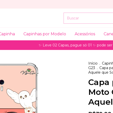
Capinha
Capinhas por Modelo
Acessórios
Can
✨ Leve 02 Capas, pague só 01 ✨ pode ser para mode
Início
.
Capinh
G23
.
Capa p
Aquele que S
Capa 
Moto 
Aquel