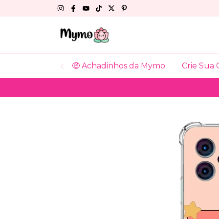
🤑 Achadinhos da Mymo
Crie Sua 