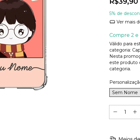
R$39,90
5% de descon
Ver mais d
Compre 2 e 
Válido para e
categoria: Cap
Nesta promoç
este produto
categoria.
Personalizaçã
Sem Nome
Meios de