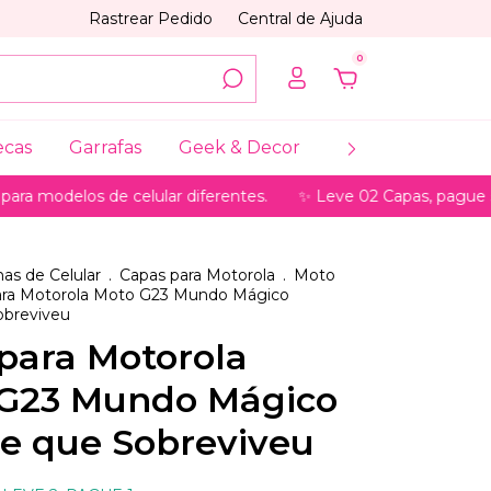
Rastrear Pedido
Central de Ajuda
0
ecas
Garrafas
Geek & Decor
Coleções
My
los de celular diferentes.
✨ Leve 02 Capas, pague só 01 ✨ p
as de Celular
.
Capas para Motorola
.
Moto
ara Motorola Moto G23 Mundo Mágico
obreviveu
para Motorola
G23 Mundo Mágico
e que Sobreviveu