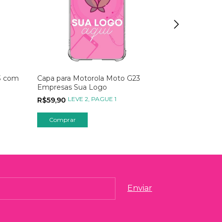
3 com
Capa para Motorola Moto G23
Capa para M
Empresas Sua Logo
Galáxia Expl
LEVE 2, PAGUE 1
LEVE
R$59,90
R$39,90
Comprar
Comprar