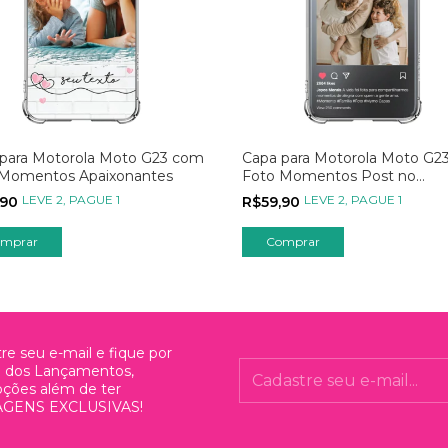
para Motorola Moto G23 com
Capa para Motorola Moto G2
 Momentos Apaixonantes
Foto Momentos Post no
Instagram
LEVE 2, PAGUE 1
LEVE 2, PAGUE 1
,90
R$59,90
mprar
Comprar
re seu e-mail e fique por
o dos Lançamentos,
ções além de ter
GENS EXCLUSIVAS!