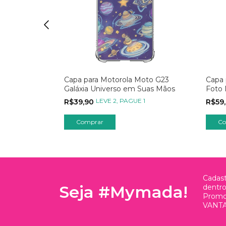
Moto G23 com
Capa para Motorola Moto G23
Capa 
fy
Galáxia Universo em Suas Mãos
Foto
1
LEVE 2, PAGUE 1
R$39,90
R$59
Comprar
Co
Cadast
Seja #Mymada!
dentr
Promo
VANTA