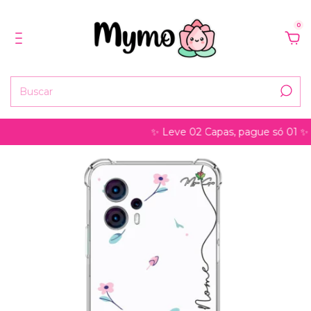
0
✨ Leve 02 Capas, pague só 01 ✨ pode s