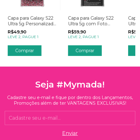
Capa para Galaxy S22
Capa para Galaxy S22
Capa 
Ultra 5g Personalizada
Ultra 5g com Foto
Ultra
Amor Chuva de
Momentos Post no
Mome
R$49,90
R$59,90
R$59
Corações com Inicial
Instagram
LEVE 2, PAGUE 1
LEVE 2, PAGUE 1
LEVE 
Transparente
Seja #Mymada!
Cadastre seu e-mail e fique por dentro dos Lançamentos,
Promoções além de ter VANTAGENS EXCLUSIVAS!