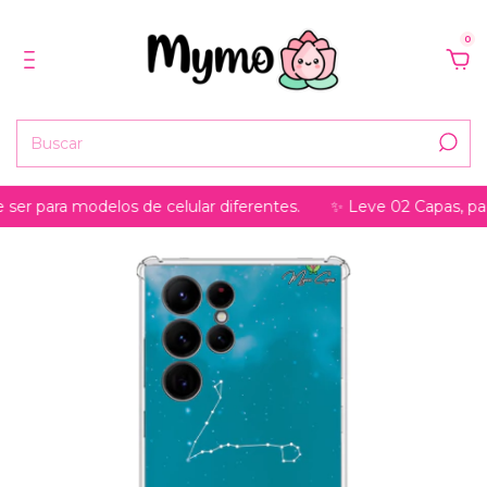
0
ara modelos de celular diferentes.
✨ Leve 02 Capas, pague só