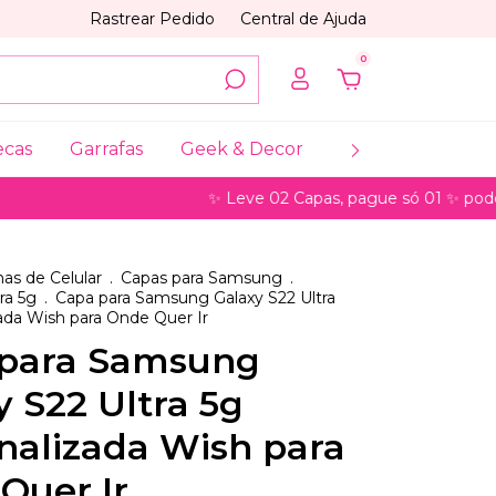
Rastrear Pedido
Central de Ajuda
0
ecas
Garrafas
Geek & Decor
Coleções
My
✨ Leve 02 Capas, pague só 01 ✨ pode ser para
as de Celular
.
Capas para Samsung
.
ra 5g
.
Capa para Samsung Galaxy S22 Ultra
ada Wish para Onde Quer Ir
para Samsung
y S22 Ultra 5g
nalizada Wish para
Quer Ir