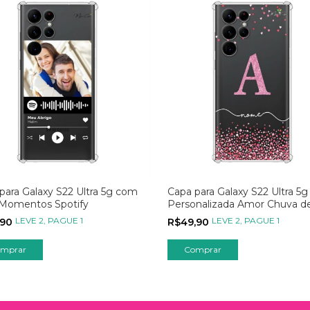
para Galaxy S22 Ultra 5g com
Capa para Galaxy S22 Ultra 5g
 Momentos Spotify
Personalizada Amor Chuva d
Corações com Inicial Transpa
LEVE 2, PAGUE 1
LEVE 2, PAGUE 1
,90
R$49,90