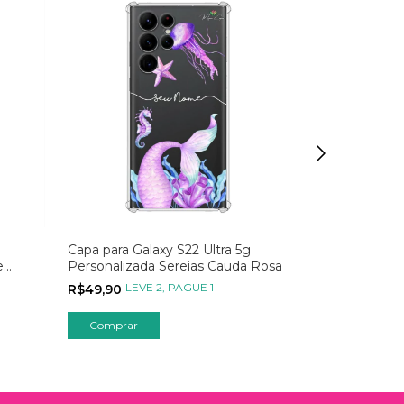
Capa para Galaxy S22 Ultra 5g
Capa para Ga
e
Personalizada Sereias Cauda Rosa
Foto Moment
rente
Instagram
LEVE 2, PAGUE 1
LEVE
R$49,90
R$59,90