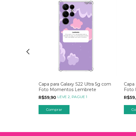
Ultra 5g com
Capa para Galaxy S22 Ultra 5g com
Capa 
Foto
Foto Momentos Lembrete
Foto
1
LEVE 2, PAGUE 1
R$59,90
R$59