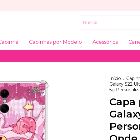
Capinha
Capinhas por Modelo
Acessórios
Can
Início
.
Capinh
Galaxy S22 Ult
5g Personaliz
Capa 
Galax
Perso
Onde 