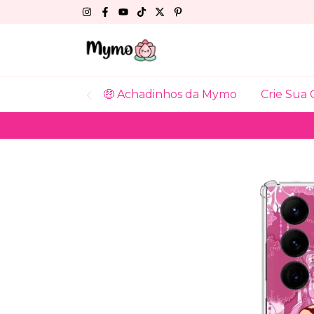
🤑 Achadinhos da Mymo
Crie Sua 