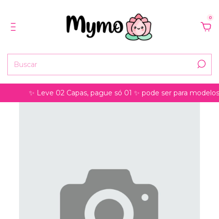
0
✨ Leve 02 Capas, pague só 01 ✨ pode ser para modelos de