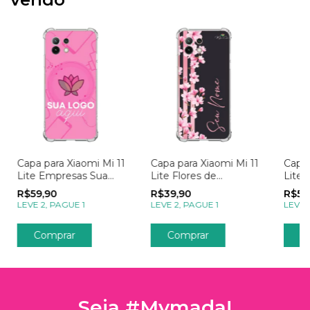
Capa para Xiaomi Mi 11
Capa para Xiaomi Mi 11
Capa 
Lite Empresas Sua
Lite Flores de
Lite
Logo
Cerejeira e Linhas
Mome
R$59,90
R$39,90
R$59
Rosas
LEVE 2, PAGUE 1
LEVE 2, PAGUE 1
LEVE 
Comprar
Comprar
C
Seja #Mymada!