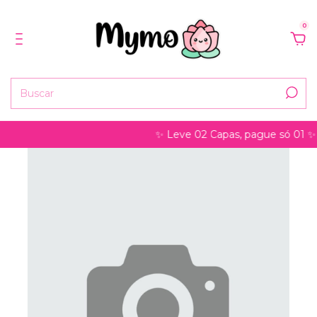
0
✨ Leve 02 Capas, pague só 01 ✨ pode 