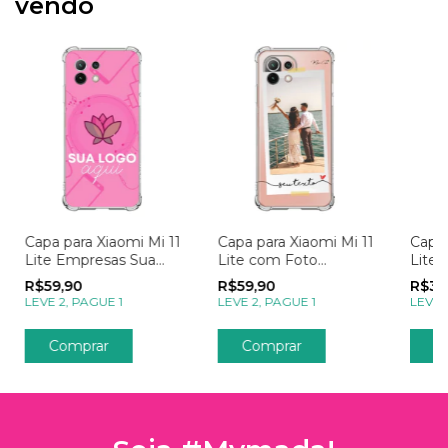
vendo
Capa para Xiaomi Mi 11
Capa para Xiaomi Mi 11
Capa 
Lite Empresas Sua
Lite com Foto
Lite 
Logo
Momentos Polaroid
Jorn
R$59,90
R$59,90
R$39
LEVE 2, PAGUE 1
LEVE 2, PAGUE 1
LEVE 
Comprar
Comprar
C