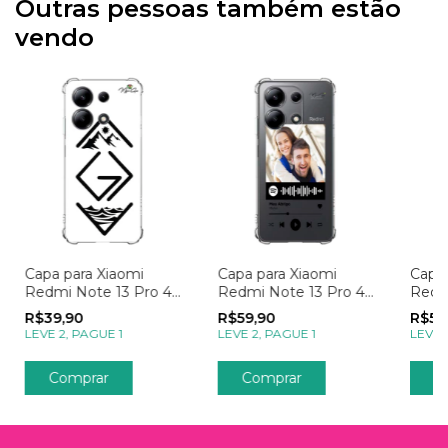
Outras pessoas também estão
vendo
Capa para Xiaomi
Capa para Xiaomi
Capa 
Redmi Note 13 Pro 4g
Redmi Note 13 Pro 4g
Redm
Fé Deus é Maior
com Foto Momentos
Empr
R$39,90
R$59,90
R$59
Spotify
LEVE 2, PAGUE 1
LEVE 2, PAGUE 1
LEVE 
Comprar
Comprar
C