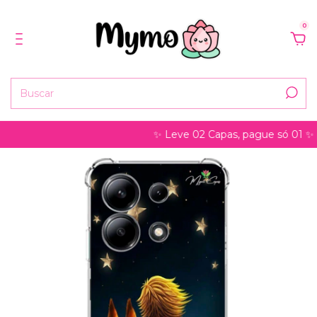
0
✨ Leve 02 Capas, pague só 01 ✨ pode s