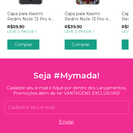
Capa para Xiaomi
Capa para Xiaomi
Capa 
Redmi Note 13 Pro 4g
Redmi Note 13 Pro 4g
Redm
com Foto Momentos
Fé Vitrais
com 
R$59,90
R$39,90
R$59
Spotify
Polar
LEVE 2, PAGUE 1
LEVE 2, PAGUE 1
LEVE 
Comprar
Comprar
C
Seja #Mymada!
Cadastre seu e-mail e fique por dentro dos Lançamentos,
Promoções além de ter VANTAGENS EXCLUSIVAS!