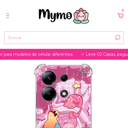
0
ara modelos de celular diferentes.
✨ Leve 02 Capas, pague só