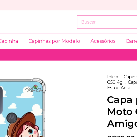
Capinha
Capinhas por Modelo
Acessórios
Can
Início
.
Capinh
G50 4g
.
Cap
Estou Aqui
Capa 
Moto 
Amigo