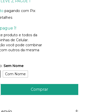
LEVE 2, PAGUE 1
to
pagando com Pix
etalhes
pague 1!
ste produto e todos da
inhas de Celular.
ão você pode combinar
 com outros da mesma
o:
Sem Nome
Com Nome
 envio