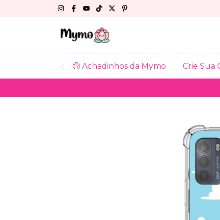
🤑 Achadinhos da Mymo
Crie Sua 