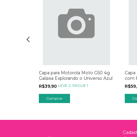
Moto G50 4g
Capa para Motorola Moto G50 4g
Capa 
Post no
Galáxia Explorando o Universo Azul
com 
Apaix
1
LEVE 2, PAGUE 1
R$39,90
R$59
Comprar
Co
Cadast