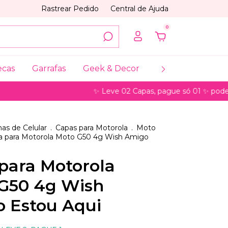
Rastrear Pedido
Central de Ajuda
0
ecas
Garrafas
Geek & Decor
Coleções
My
✨ Leve 02 Capas, pague só 01 ✨ pode ser para 
as de Celular
.
Capas para Motorola
.
Moto
a para Motorola Moto G50 4g Wish Amigo
para Motorola
G50 4g Wish
 Estou Aqui