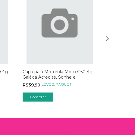
0 4g
Capa para Motorola Moto G50 4g
Capa para M
Galáxia Acredite, Sonhe e
Confie Na Su
Conquiste
LEVE 2, PAGUE 1
LEVE
R$39,90
R$39,90
Comprar
Comprar