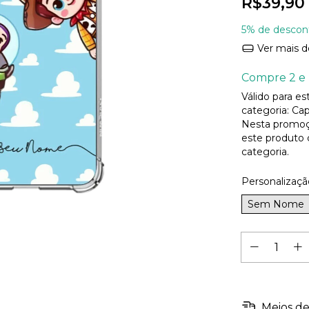
R$39,90
5% de descon
Ver mais d
Compre 2 e 
Válido para e
categoria: Cap
Nesta promoç
este produto
categoria.
Personalizaçã
Sem Nome
Meios de