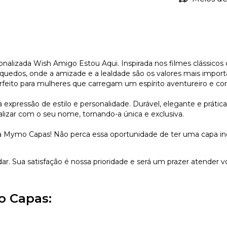
onalizada Wish Amigo Estou Aqui. Inspirada nos filmes clássico
uedos, onde a amizade e a lealdade são os valores mais impor
rfeito para mulheres que carregam um espírito aventureiro e cor
xpressão de estilo e personalidade. Durável, elegante e prátic
lizar com o seu nome, tornando-a única e exclusiva.
 Mymo Capas! Não perca essa oportunidade de ter uma capa incrí
dar. Sua satisfação é nossa prioridade e será um prazer atender v
o Capas: