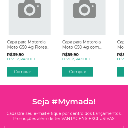
Capa para Motorola
Capa para Motorola
Capa 
Moto G50 4g Flores
Moto G50 4g com
Moto
de Cerejeira e Linhas
Foto Momentos Post
Foto
R$39,90
R$59,90
R$59
Rosas
no Instagram
Lemb
LEVE 2, PAGUE 1
LEVE 2, PAGUE 1
LEVE 
Comprar
Comprar
C
Seja #Mymada!
Cadastre seu e-mail e fique por dentro dos Lançamentos,
Promoções além de ter VANTAGENS EXCLUSIVAS!