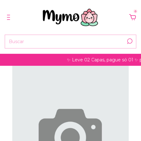
0
✨ Leve 02 Capas, pague só 01 ✨ pod