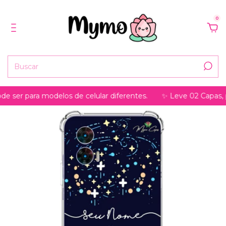
0
 para modelos de celular diferentes.
✨ Leve 02 Capas, pague