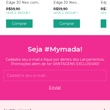
Edge 30 Neo com
Edge 30 Neo
Edge
Foto Momentos
Empresas Sua Logo
Chuv
R$59,90
R$59,90
R$39
Polaroid
com I
LEVE 2, PAGUE 1
LEVE 2, PAGUE 1
LEVE 
Trans
Comprar
Comprar
C
Seja #Mymada!
Cadastre seu e-mail e fique por dentro dos Lançamentos,
Promoções além de ter VANTAGENS EXCLUSIVAS!