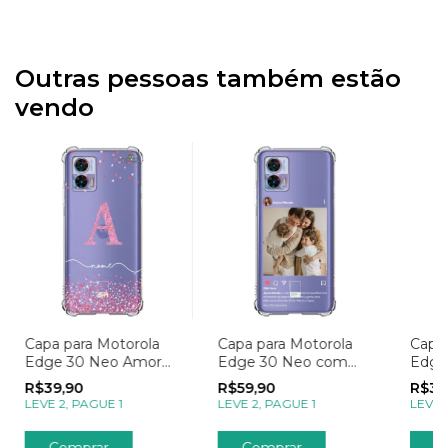
Outras pessoas também estão
vendo
Capa para Motorola
Capa para Motorola
Capa 
Edge 30 Neo Amor
Edge 30 Neo com
Edge
Chuva de Corações
Foto Momentos Post
Meni
R$39,90
R$59,90
R$39
com Inicial
no Instagram
Borbo
LEVE 2, PAGUE 1
LEVE 2, PAGUE 1
LEVE 
Transparente