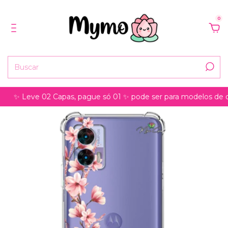
0
✨ Leve 02 Capas, pague só 01 ✨ pode ser para modelos de celu