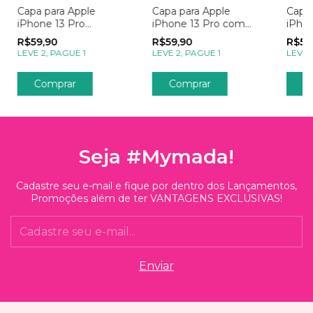
Capa para Apple
Capa para Apple
Capa 
iPhone 13 Pro
iPhone 13 Pro com
iPho
Empresas Sua Logo
Foto Momentos Sua
Foto
R$59,90
R$59,90
R$59
Foto
Spoti
LEVE 2, PAGUE 1
LEVE 2, PAGUE 1
LEVE 
Comprar
Comprar
C
Seja #Mymada!
Cadastre seu e-mail e fique por dentro dos Lançamentos,
Promoções além de ter VANTAGENS EXCLUSIVAS!