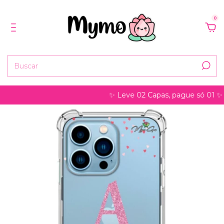
0
✨ Leve 02 Capas, pague só 01 ✨ pode s