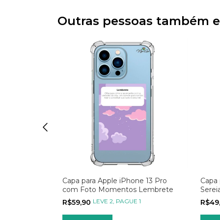
Outras pessoas também e
e 13 Pro
Capa para Apple iPhone 13 Pro
Capa 
rida
com Foto Momentos Lembrete
Serei
 1
LEVE 2, PAGUE 1
R$59,90
R$49