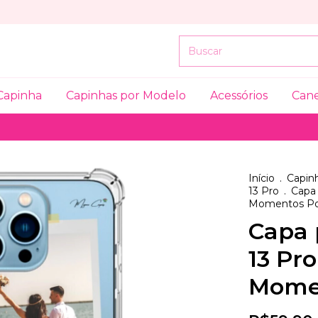
Capinha
Capinhas por Modelo
Acessórios
Can
Início
.
Capinh
13 Pro
.
Capa 
Momentos Po
Capa 
13 Pr
Momen