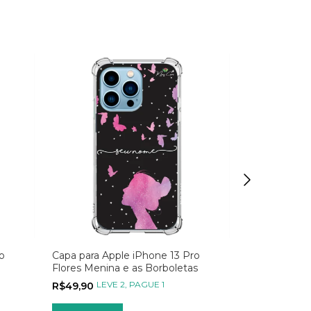
o
Capa para Apple iPhone 13 Pro
Capa para Ap
Flores Menina e as Borboletas
com Foto M
Instagram
LEVE 2, PAGUE 1
LEVE
R$49,90
R$59,90