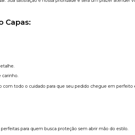
dar. Sua satisfação é nossa prioridade e será um prazer atender v
o Capas:
etalhe.
 carinho.
do com todo o cuidado para que seu pedido chegue em perfeito 
 perfeitas para quem busca proteção sem abrir mão do estilo.