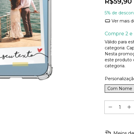
R$59,90
5% de descon
Ver mais d
Compre 2 e 
Válido para e
categoria: Cap
Nesta promoç
este produto
categoria.
Personalizaçã
Com Nome
Meios de