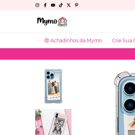
🤑 Achadinhos da Mymo
Crie Sua 