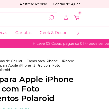
Rastrear Pedido
Central de Ajuda
0
ecas
Garrafas
Geek & Decor
Coleções
My
✨ Leve 02 Capas, pague só 01 ✨ pode ser para model
as de Celular
.
Capas para iPhone
.
iPhone
para Apple iPhone 13 Pro com Foto
laroid
para Apple iPhone
o com Foto
tos Polaroid