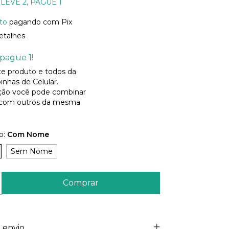
LEVE 2, PAGUE 1
to
pagando com Pix
etalhes
pague 1!
ste produto e todos da
inhas de Celular.
ão você pode combinar
 com outros da mesma
o:
Com Nome
Sem Nome
 envio