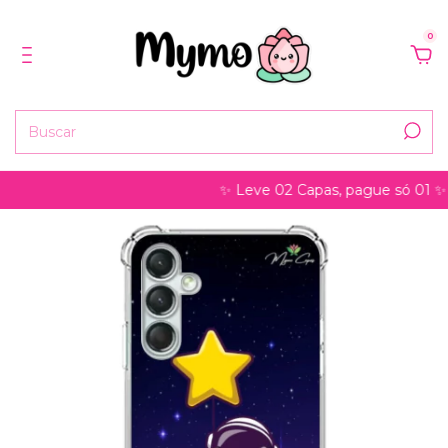
0
✨ Leve 02 Capas, pague só 01 ✨ pode s