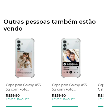
Outras pessoas também estão
vendo
Capa para Galaxy A55
Capa para Galaxy A55
Capa
5g com Foto
5g com Foto
Galax
Momentos Post no
Momentos Spotify
Explo
R$59,90
R$59,90
R$39
Instagram
Rosa
LEVE 2, PAGUE 1
LEVE 2, PAGUE 1
LEVE 