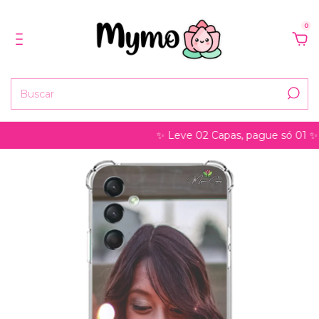
0
✨ Leve 02 Capas, pague só 01 ✨ pode 