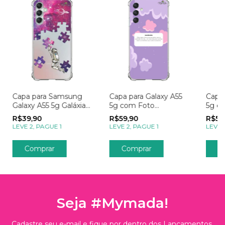
Capa para Samsung
Capa para Galaxy A55
Capa 
Galaxy A55 5g Galáxia
5g com Foto
5g c
Explorando o Universo
Momentos Lembrete
Mom
R$39,90
R$59,90
R$59
Rosa
Apai
LEVE 2, PAGUE 1
LEVE 2, PAGUE 1
LEVE 
Comprar
Seja #Mymada!
Cadastre seu e-mail e fique por dentro dos Lançamentos,