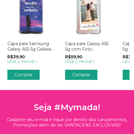
Capa para Samsung
Capa para Galaxy A55
Capa 
Galaxy A55 5g Galáxia
5g com Foto
5g E
Acredite, Sonhe e
Momentos Polaroid
Na S
R$39,90
R$59,90
R$39
Conquiste
LEVE 2, PAGUE 1
LEVE 2, PAGUE 1
LEVE 
Comprar
Seja #Mymada!
Cadastre seu e-mail e fique por dentro dos Lançamentos,
Promoções além de ter VANTAGENS EXCLUSIVAS!