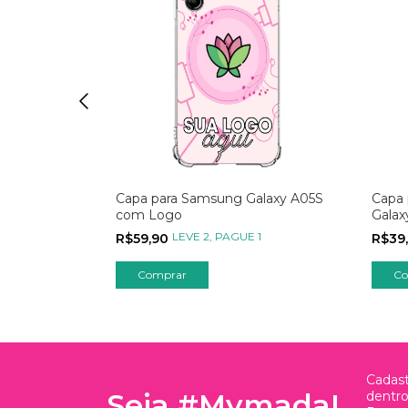
alaxy A05S
Capa para Samsung Galaxy A05S
Capa
 Lembrete
com Logo
Galax
Unive
1
LEVE 2, PAGUE 1
R$59,90
R$39
Co
Cadast
Seja #Mymada!
dentr