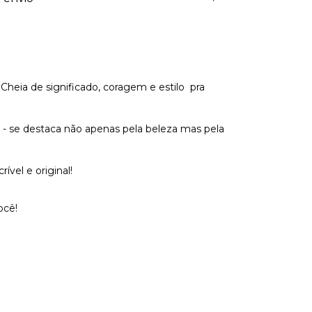
eia de significado, coragem e estilo  pra
a - se destaca não apenas pela beleza mas pela
vel e original!
ocê!