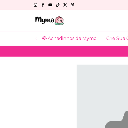
🤑 Achadinhos da Mymo
Crie Sua 