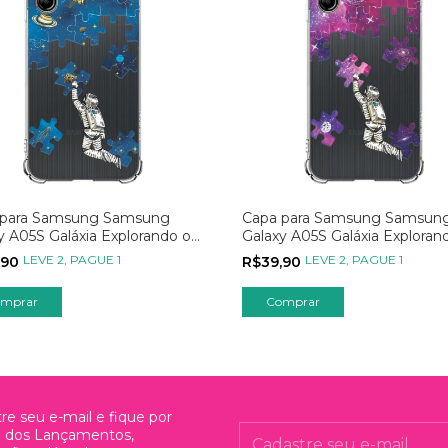
 para Samsung Samsung
Capa para Samsung Samsun
y A05S Galáxia Explorando o
Galaxy A05S Galáxia Exploran
rso Azul
Universo Rosa
LEVE 2, PAGUE 1
LEVE 2, PAGUE 1
,90
R$39,90
mprar
Comprar
re seu e-mail e fique por
o dos Lançamentos,