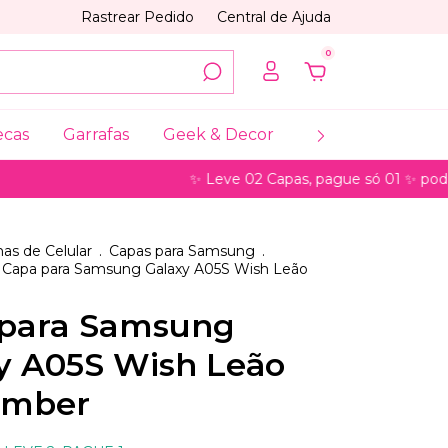
Rastrear Pedido
Central de Ajuda
0
ecas
Garrafas
Geek & Decor
Coleções
My
✨ Leve 02 Capas, pague só 01 ✨ pode ser par
as de Celular
.
Capas para Samsung
.
Capa para Samsung Galaxy A05S Wish Leão
para Samsung
y A05S Wish Leão
mber