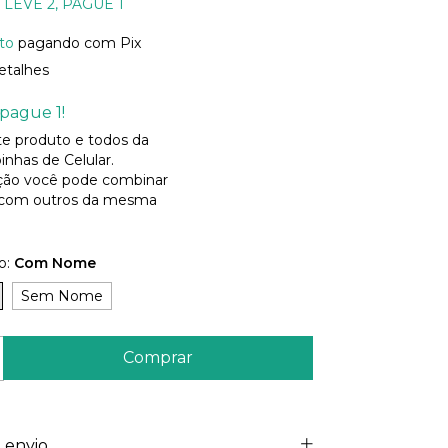
LEVE 2, PAGUE 1
to
pagando com Pix
etalhes
pague 1!
ste produto e todos da
inhas de Celular.
ão você pode combinar
 com outros da mesma
o:
Com Nome
Sem Nome
 envio