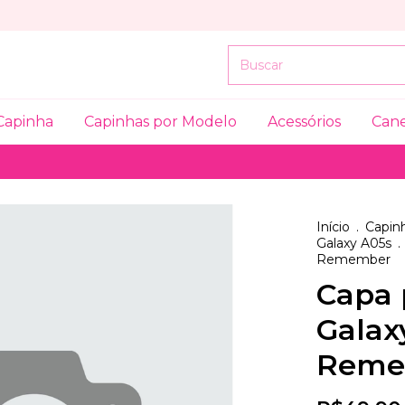
Capinha
Capinhas por Modelo
Acessórios
Can
Início
.
Capinh
Galaxy A05s
.
Remember
Capa 
Galax
Reme