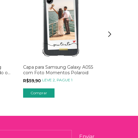
g
Capa para Samsung Galaxy A05S
Capa para S
do o
com Foto Momentos Polaroid
Confie Na Su
LEVE 2, PAGUE 1
LEVE
R$59,90
R$49,90
Comprar