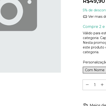
R$49,90
5% de descon
Ver mais d
Compre 2 e 
Válido para e
categoria: Cap
Nesta promoç
este produto
categoria.
Personalizaçã
Com Nome
Meios de