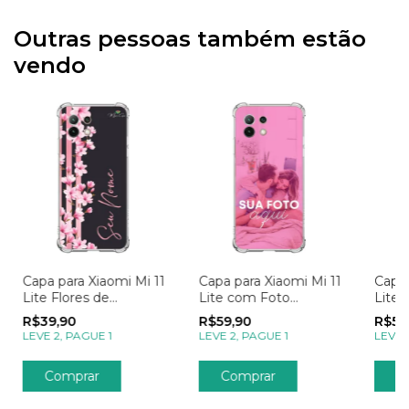
Outras pessoas também estão
vendo
Capa para Xiaomi Mi 11
Capa para Xiaomi Mi 11
Capa 
Lite Flores de
Lite com Foto
Lite
Cerejeira e Linhas
Momentos Sua Foto
Mome
R$39,90
R$59,90
R$59
Rosas
Inst
LEVE 2, PAGUE 1
LEVE 2, PAGUE 1
LEVE 
Comprar
Comprar
C