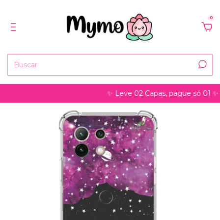
0
✨ Leve 02 Capas, pague só 01 ✨ pode s