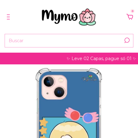
0
✨ Leve 02 Capas, pague só 01 ✨ pode se