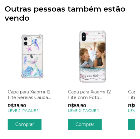
Outras pessoas também estão
vendo
Capa para Xiaomi 12
Capa para Xiaomi 12
Capa 
Lite Sereias Cauda
Lite com Foto
Lite
Azul
Momentos
Mome
R$39,90
R$59,90
R$59
Apaixonantes
LEVE 2, PAGUE 1
LEVE 2, PAGUE 1
LEVE 
Comprar
Comprar
C