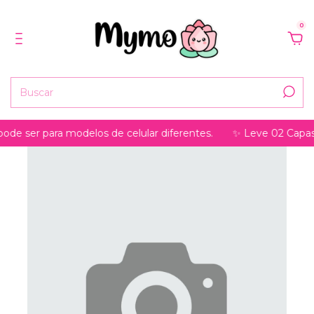
0
r para modelos de celular diferentes.
✨ Leve 02 Capas, pagu