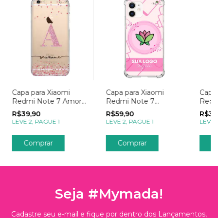
Capa para Xiaomi
Capa para Xiaomi
Capa 
Redmi Note 7 Amor
Redmi Note 7
Redm
Chuva de Corações
Empresas Sua Logo
Troc
R$39,90
R$59,90
R$39
com Inicial
Livro
LEVE 2, PAGUE 1
LEVE 2, PAGUE 1
LEVE 
Transparente
Comprar
Comprar
C
Seja #Mymada!
Cadastre seu e-mail e fique por dentro dos Lançamentos,