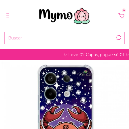
0
✨ Leve 02 Capas, pague só 01 ✨ pode s