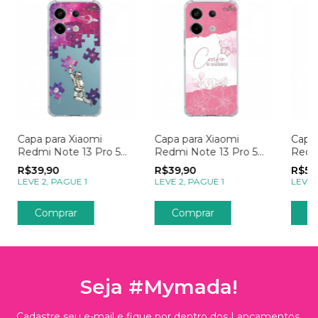
Capa para Xiaomi
Capa para Xiaomi
Capa 
Redmi Note 13 Pro 5g
Redmi Note 13 Pro 5g
Redm
Galáxia Explorando o
Confie Na Sua
com 
R$39,90
R$39,90
R$59
Universo Rosa
Jornada
Apai
LEVE 2, PAGUE 1
LEVE 2, PAGUE 1
LEVE 
Comprar
Comprar
C
Seja #Mymada!
Cadastre seu e-mail e fique por dentro dos Lançamentos,