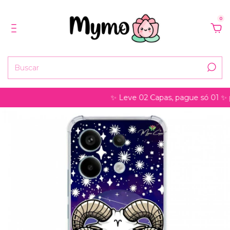
0
✨ Leve 02 Capas, pague só 01 ✨ pode s