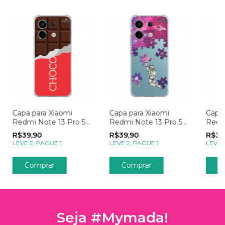
Capa para Xiaomi
Capa para Xiaomi
Capa 
Redmi Note 13 Pro 5g
Redmi Note 13 Pro 5g
Redm
Candy Chocolate
Galáxia Explorando o
Galáx
R$39,90
R$39,90
R$39
Universo Rosa
Sonh
LEVE 2, PAGUE 1
LEVE 2, PAGUE 1
LEVE 
Comprar
Comprar
C
Seja #Mymada!