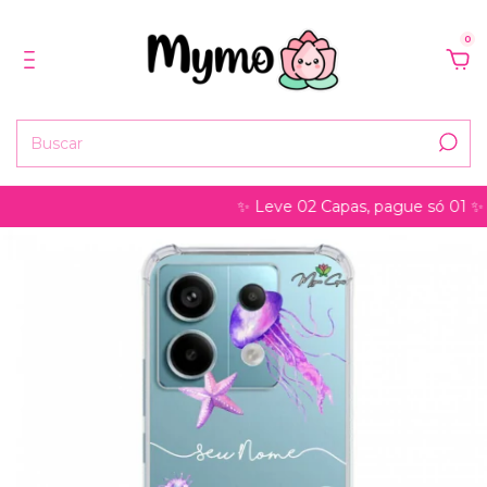
0
✨ Leve 02 Capas, pague só 01 ✨ po