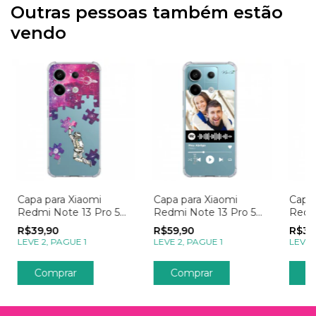
Outras pessoas também estão
vendo
Capa para Xiaomi
Capa para Xiaomi
Capa 
Redmi Note 13 Pro 5g
Redmi Note 13 Pro 5g
Redm
Galáxia Explorando o
com Foto Momentos
Conf
R$39,90
R$59,90
R$39
Universo Rosa
Spotify
Jorn
LEVE 2, PAGUE 1
LEVE 2, PAGUE 1
LEVE 
Comprar
Comprar
C