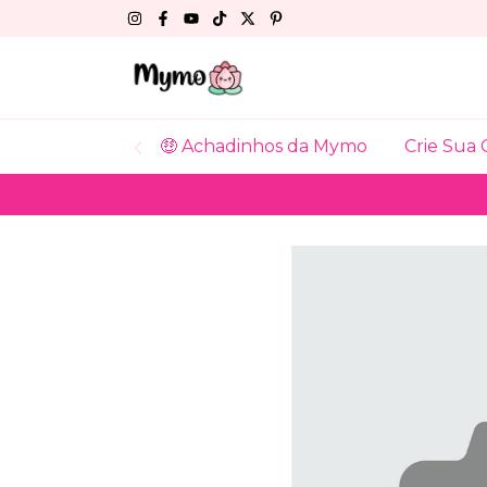
🤑 Achadinhos da Mymo
Crie Sua 