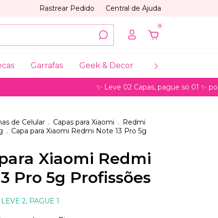
Rastrear Pedido
Central de Ajuda
0
ecas
Garrafas
Geek & Decor
Coleções
My
✨ Leve 02 Capas, pague só 01 ✨ pode ser par
as de Celular
.
Capas para Xiaomi
.
Redmi
g
.
Capa para Xiaomi Redmi Note 13 Pro 5g
para Xiaomi Redmi
3 Pro 5g Profissões
LEVE 2, PAGUE 1