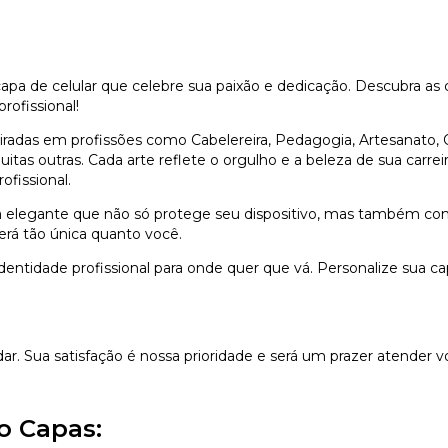
pa de celular que celebre sua paixão e dedicação. Descubra a
ofissional!
radas em profissões como Cabelereira, Pedagogia, Artesanato, O
itas outras. Cada arte reflete o orgulho e a beleza de sua carre
fissional.
legante que não só protege seu dispositivo, mas também conta 
será tão única quanto você.
dentidade profissional para onde quer que vá. Personalize sua
dar. Sua satisfação é nossa prioridade e será um prazer atender v
o Capas: