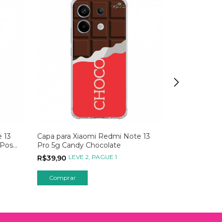
 13
Capa para Xiaomi Redmi Note 13
Capa para Xi
Post
Pro 5g Candy Chocolate
Pro 5g com
Polaroid
LEVE 2, PAGUE 1
LEVE
R$39,90
R$59,90
Comprar
Comprar