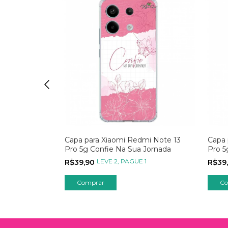
mi Note 13
Capa para Xiaomi Redmi Note 13
Capa 
ando o
Pro 5g Confie Na Sua Jornada
Pro 5
Unive
 1
LEVE 2, PAGUE 1
R$39,90
R$39
Comprar
Co