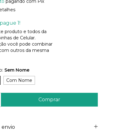
to
pagando com Pix
etalhes
pague 1!
ste produto e todos da
inhas de Celular.
ão você pode combinar
 com outros da mesma
o:
Sem Nome
Com Nome
 envio