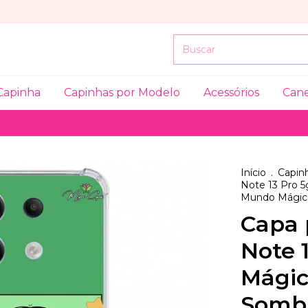
Capinha
Capinhas por Modelo
Acessórios
Can
Início
.
Capinh
Note 13 Pro 5
Mundo Mágico
Capa 
Note 
Mágic
Somb