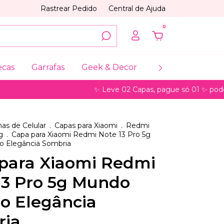
Rastrear Pedido
Central de Ajuda
0
ecas
Garrafas
Geek & Decor
Coleções
My
✨ Leve 02 Capas, pague só 01 ✨ pode ser par
as de Celular
.
Capas para Xiaomi
.
Redmi
g
.
Capa para Xiaomi Redmi Note 13 Pro 5g
 Elegância Sombria
para Xiaomi Redmi
13 Pro 5g Mundo
o Elegância
ria