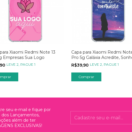
para Xiaomi Redmi Note 13
Capa para Xiaomi Redmi Note
5g Empresas Sua Logo
Pro 5g Galáxia Acredite, Sonh
Conquiste
LEVE 2, PAGUE 1
LEVE 2, PAGUE 1
,90
R$39,90
mprar
Comprar
re seu e-mail e fique por
o dos Lançamentos,
ções além de ter
GENS EXCLUSIVAS!