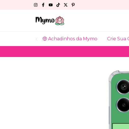
🤑 Achadinhos da Mymo
Crie Sua 