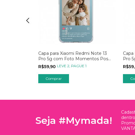
mi Note 13
Capa para Xiaomi Redmi Note 13
Capa 
ando o
Pro 5g com Foto Momentos Post
Pro 
no Instagram
 1
LEVE 2, PAGUE 1
R$59,90
R$59
Comprar
Co
Cadast
Seja #Mymada!
dentr
Promo
VANTA