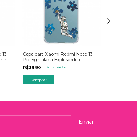
 13
Capa para Xiaomi Redmi Note 13
Capa para Xi
e e
Pro 5g Galáxia Explorando o
Pro 5g com
Universo Azul
Spotify
LEVE 2, PAGUE 1
LEVE
R$39,90
R$59,90
Comprar
Comprar