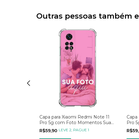
Outras pessoas também e
mi Note 11
Capa para Xiaomi Redmi Note 11
Capa 
te, Sonhe e
Pro 5g com Foto Momentos Sua
Pro 
Foto
Polar
 1
LEVE 2, PAGUE 1
R$59,90
R$59