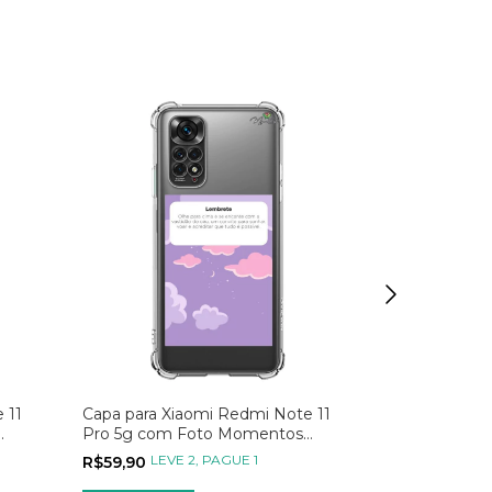
 11
Capa para Xiaomi Redmi Note 11
Capa para Xi
Pro 5g com Foto Momentos
Pro 5g Galáx
Lembrete
Universo Ro
LEVE 2, PAGUE 1
LEVE
R$59,90
R$39,90