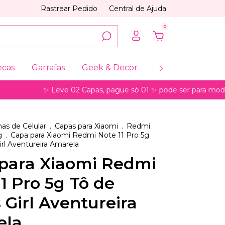
Rastrear Pedido
Central de Ajuda
0
ecas
Garrafas
Geek & Decor
Coleções
My
✨ Leve 02 Capas, pague só 01 ✨ pode ser para modelos de 
as de Celular
.
Capas para Xiaomi
.
Redmi
g
.
Capa para Xiaomi Redmi Note 11 Pro 5g
irl Aventureira Amarela
para Xiaomi Redmi
1 Pro 5g Tô de
 Girl Aventureira
ela