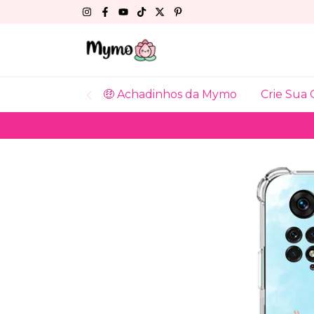
🤑 Achadinhos da Mymo
Crie Sua 