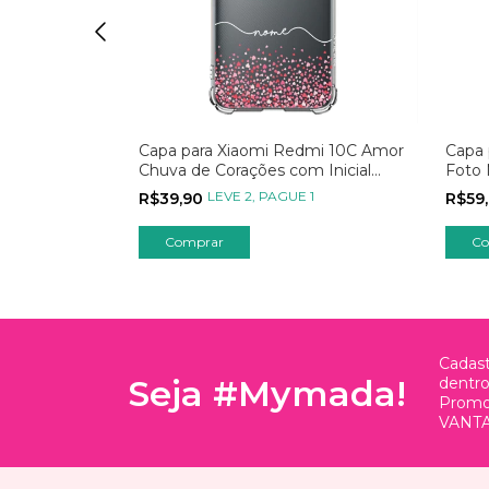
dmi 10C com
Capa para Xiaomi Redmi 10C Amor
Capa 
 no
Chuva de Corações com Inicial
Foto
Transparente
1
LEVE 2, PAGUE 1
R$39,90
R$59
Comprar
Co
Cadast
Seja #Mymada!
dentr
Promo
VANTA