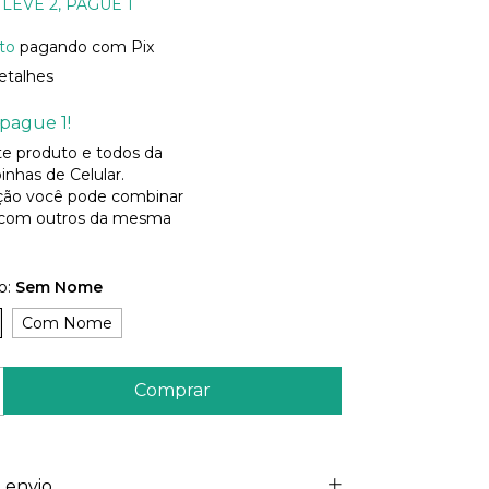
LEVE 2, PAGUE 1
to
pagando com Pix
etalhes
pague 1!
ste produto e todos da
inhas de Celular.
ão você pode combinar
 com outros da mesma
o:
Sem Nome
Com Nome
 envio