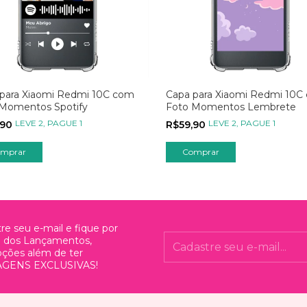
para Xiaomi Redmi 10C com
Capa para Xiaomi Redmi 10C
 Momentos Spotify
Foto Momentos Lembrete
LEVE 2, PAGUE 1
LEVE 2, PAGUE 1
,90
R$59,90
mprar
Comprar
re seu e-mail e fique por
o dos Lançamentos,
ções além de ter
GENS EXCLUSIVAS!