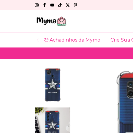
🤑 Achadinhos da Mymo
Crie Sua 