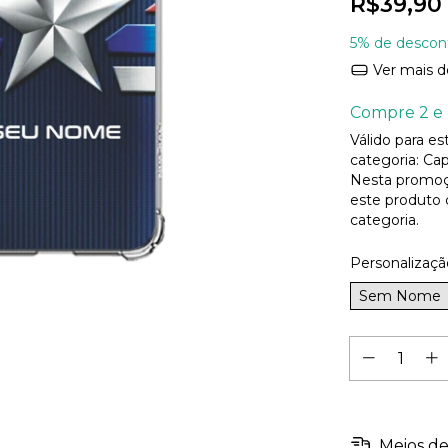
R$39,90
5% de descon
Ver mais d
Compre 2 e 
Válido para e
categoria: Cap
Nesta promoç
este produto
categoria.
Personalizaçã
Sem Nome
Meios de