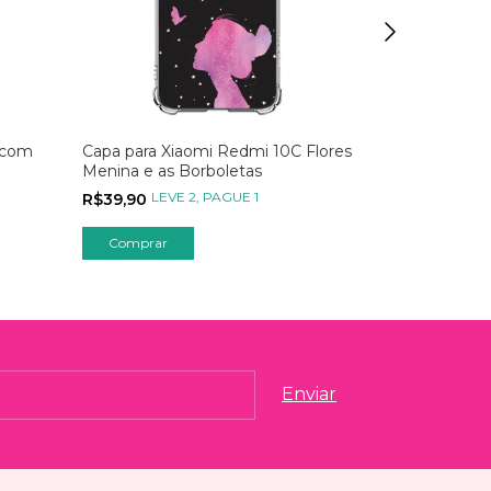
 com
Capa para Xiaomi Redmi 10C Flores
Capa para X
Menina e as Borboletas
Empresas Su
LEVE 2, PAGUE 1
LEVE
R$39,90
R$59,90
Comprar
Comprar