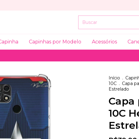
Capinha
Capinhas por Modelo
Acessórios
Can
Início
.
Capinh
10C
.
Capa pa
Estrelado
Capa 
10C H
Estre