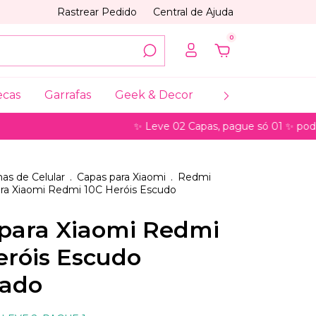
Rastrear Pedido
Central de Ajuda
0
ecas
Garrafas
Geek & Decor
Coleções
My
✨ Leve 02 Capas, pague só 01 ✨ pode ser para
as de Celular
.
Capas para Xiaomi
.
Redmi
ra Xiaomi Redmi 10C Heróis Escudo
para Xiaomi Redmi
eróis Escudo
lado