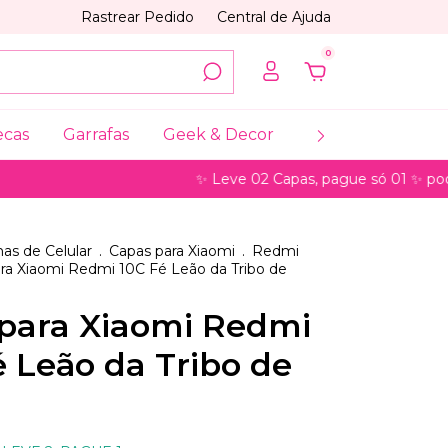
Rastrear Pedido
Central de Ajuda
0
ecas
Garrafas
Geek & Decor
Coleções
My
✨ Leve 02 Capas, pague só 01 ✨ pode ser par
as de Celular
.
Capas para Xiaomi
.
Redmi
ra Xiaomi Redmi 10C Fé Leão da Tribo de
para Xiaomi Redmi
é Leão da Tribo de