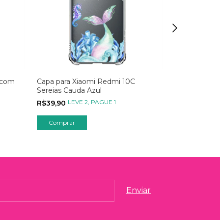
 com
Capa para Xiaomi Redmi 10C
Capa para X
Sereias Cauda Azul
Chuva de Cor
Transparente
LEVE 2, PAGUE 1
LEVE
R$39,90
R$39,90
Comprar
Comprar