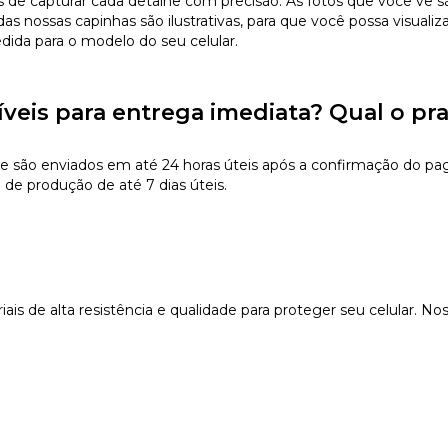
 capturar cada detalhe com precisão. As fotos que você vê são 
s nossas capinhas são ilustrativas, para que você possa visualiz
edida para o modelo do seu celular.
íveis para entrega imediata? Qual o pr
e são enviados em até 24 horas úteis após a confirmação do pa
 de produção de até 7 dias úteis.
s de alta resistência e qualidade para proteger seu celular. Nos