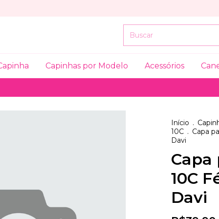
Capinha
Capinhas por Modelo
Acessórios
Can
Início
.
Capinh
10C
.
Capa pa
Davi
Capa 
10C F
Davi