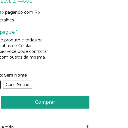
LEVE 2, PAGUE 1
to
pagando com Pix
etalhes
pague 1!
ste produto e todos da
inhas de Celular.
ão você pode combinar
 com outros da mesma
o:
Sem Nome
Com Nome
 envio