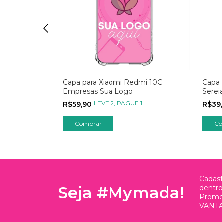
dmi 10C com
Capa para Xiaomi Redmi 10C
Capa 
brete
Empresas Sua Logo
Serei
1
LEVE 2, PAGUE 1
R$59,90
R$39
Comprar
Co
Cadast
Seja #Mymada!
dentr
Promo
VANTA