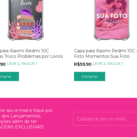
para Xiaomi Redmi 10C
Capa para Xiaomi Redmi 10C
as Troco Problemas por Livros
Foto Momentos Sua Foto
LEVE 2, PAGUE 1
LEVE 2, PAGUE 1
,90
R$59,90
mprar
Comprar
re seu e-mail e fique por
o dos Lançamentos,
ções além de ter
GENS EXCLUSIVAS!