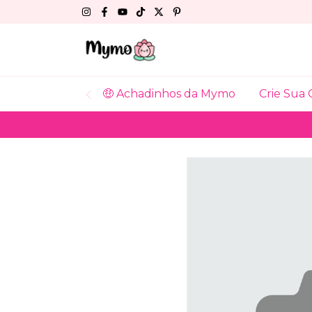
🤑 Achadinhos da Mymo
Crie Sua 