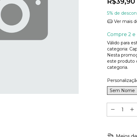
R$39,90
5% de descon
Ver mais d
Compre 2 e 
Válido para e
categoria: Cap
Nesta promoç
este produto
categoria.
Personalizaçã
Sem Nome
Meios de