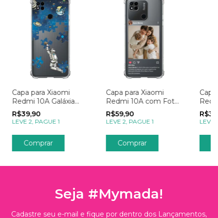
Capa para Xiaomi
Capa para Xiaomi
Capa 
Redmi 10A Galáxia
Redmi 10A com Foto
Redm
Explorando o Universo
Momentos Post no
Choc
R$39,90
R$59,90
R$39
Azul
Instagram
LEVE 2, PAGUE 1
LEVE 2, PAGUE 1
LEVE 
Comprar
Comprar
C
Seja #Mymada!
Cadastre seu e-mail e fique por dentro dos Lançamentos,