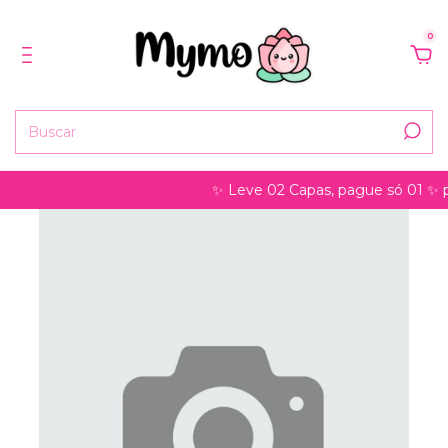
0
✨ Leve 02 Capas, pague só 01 ✨ pode s