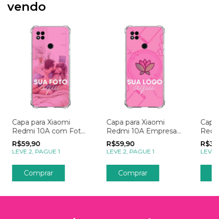
vendo
Capa para Xiaomi
Capa para Xiaomi
Capa 
Redmi 10A com Foto
Redmi 10A Empresas
Redm
Momentos Sua Foto
Sua Logo
Sua 
R$59,90
R$59,90
R$39
LEVE 2, PAGUE 1
LEVE 2, PAGUE 1
LEVE 
Comprar
Comprar
C