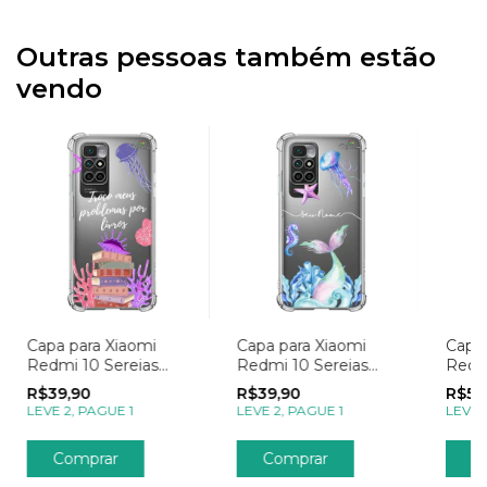
Outras pessoas também estão
vendo
Capa para Xiaomi
Capa para Xiaomi
Capa 
Redmi 10 Sereias
Redmi 10 Sereias
Redm
Troco Problemas por
Cauda Azul
Mom
R$39,90
R$39,90
R$59
Livros
Apai
LEVE 2, PAGUE 1
LEVE 2, PAGUE 1
LEVE 
Comprar
Comprar
C