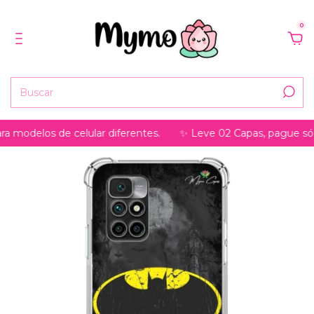
0
odelos de celular diferentes.
✨ Leve 02 Capas, pague só 01 