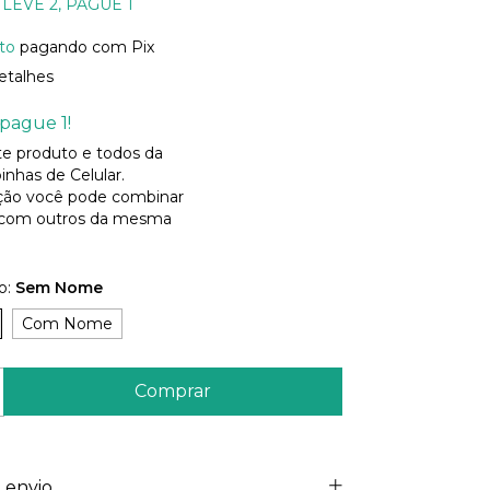
LEVE 2, PAGUE 1
to
pagando com Pix
etalhes
pague 1!
ste produto e todos da
inhas de Celular.
ão você pode combinar
 com outros da mesma
o:
Sem Nome
Com Nome
 envio