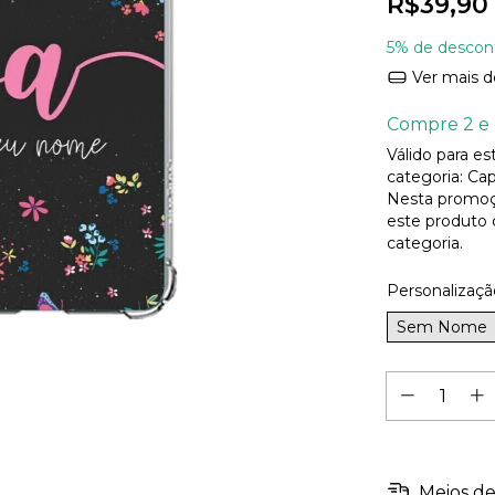
R$39,90
5% de descon
Ver mais d
Compre 2 e 
Válido para e
categoria: Cap
Nesta promoç
este produto
categoria.
Personalizaçã
Sem Nome
Meios de