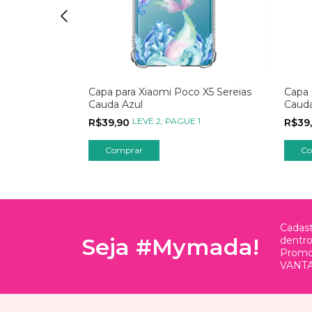
o X5 Amor
Capa para Xiaomi Poco X5 Sereias
Capa 
 Inicial
Cauda Azul
Caud
 1
LEVE 2, PAGUE 1
R$39,90
R$39
Comprar
Co
Cadast
Seja #Mymada!
dentr
Promo
VANTA