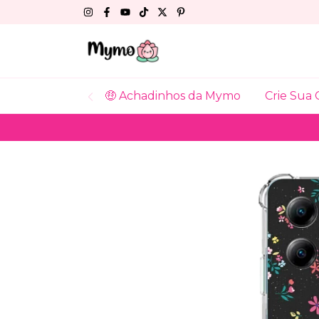
🤑 Achadinhos da Mymo
Crie Sua 