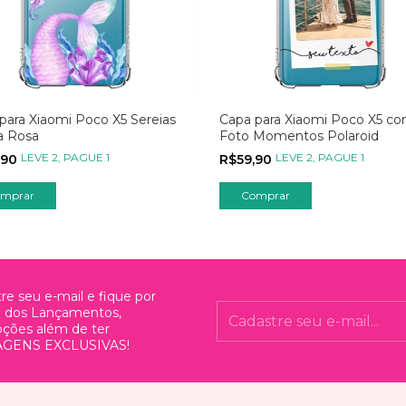
para Xiaomi Poco X5 Sereias
Capa para Xiaomi Poco X5 c
a Rosa
Foto Momentos Polaroid
LEVE 2, PAGUE 1
LEVE 2, PAGUE 1
,90
R$59,90
mprar
Comprar
re seu e-mail e fique por
o dos Lançamentos,
ções além de ter
GENS EXCLUSIVAS!