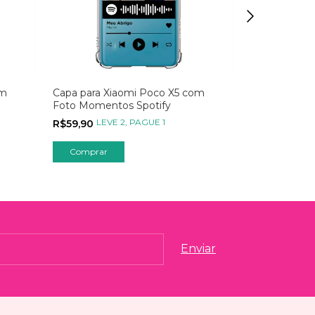
om
Capa para Xiaomi Poco X5 com
Capa para Xi
Foto Momentos Spotify
Menina e as 
LEVE 2, PAGUE 1
LEVE
R$59,90
R$39,90
Comprar
Comprar