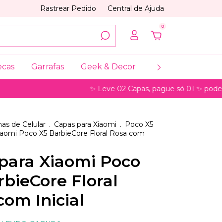
Rastrear Pedido
Central de Ajuda
0
ecas
Garrafas
Geek & Decor
Coleções
My
✨ Leve 02 Capas, pague só 01 ✨ pode ser para
as de Celular
.
Capas para Xiaomi
.
Poco X5
iaomi Poco X5 BarbieCore Floral Rosa com
para Xiaomi Poco
rbieCore Floral
com Inicial