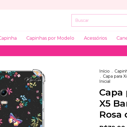
Capinha
Capinhas por Modelo
Acessórios
Can
Início
.
Capinh
.
Capa para X
Inicial
Capa 
X5 Ba
Rosa 